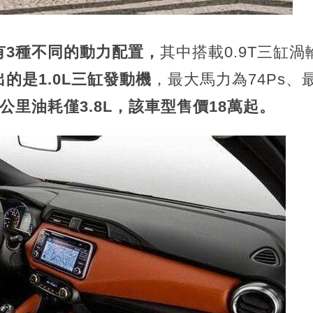
有3種不同的動力配置，
其中搭載0.9T三缸渦
的是1.0L三缸發動機
，最大馬力為74Ps、
公里油耗僅3.8L，該車型售價18萬起。