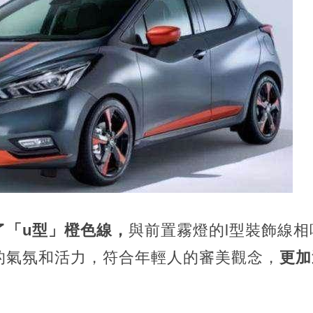
了「u型」橙色線，
與前置霧燈的l型裝飾線相
的氣氛和活力，符合年輕人的審美觀念，
更加