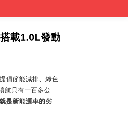
載1.0L發動
提倡節能減排、綠色
的續航只有一百多公
就是新能源車的劣