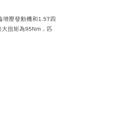
輪增壓發動機和1.5T四
最大扭矩為95Nm，匹