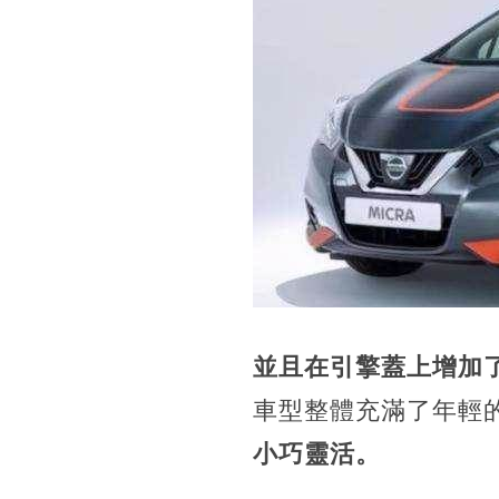
並且在引擎蓋上增加
車型整體充滿了年輕
小巧靈活。