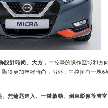
內飾設計時尚、大方，
中控臺的操作區域和方
，顯得更加年輕時尚，另外，中控擁有一塊6
盤、無鑰匙進入、一鍵啟動、倒車影像等豐富