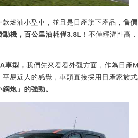
一款燃油小型車，並且是日產旗下產品，
售價
發動機，百公里油耗僅3.8L！
不僅經濟性高，
。
RA車型，
我們先來看看外觀方面，作為日產M
、平易近人的感覺，車頭直接採用日產家族式
小鋼炮」的強勁。