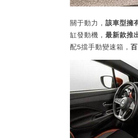
關于動力，
該車型擁
缸發動機，
最新款推出
配5擋手動變速箱，
百