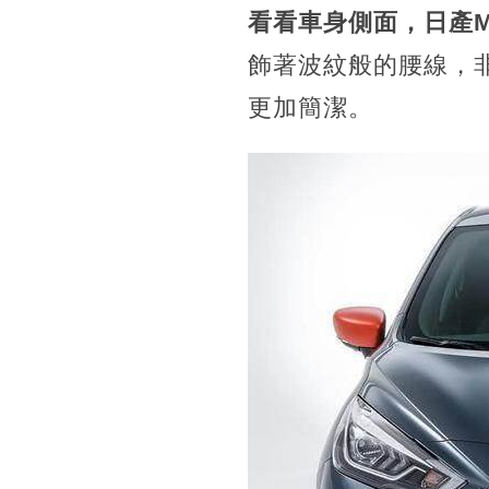
看看車身側面，日產M
飾著波紋般的腰線，
更加簡潔。