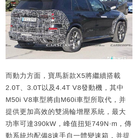
而動力方面，寶馬新款X5將繼續搭載
2.0T、3.0T以及4.4T V8發動機，其中
M50i V8車型將由M60i車型所取代，并
提供更加高效的雙渦輪增壓系統，最大
功率可達390kW，峰值扭矩749N·m，傳
動系統均配備8速手自一體變速箱，并提