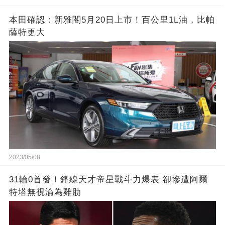
本田確認：新雅閣5月20日上市！百公里1L油，比帕
薩特更大
2023/05/08
31輪0首發！鋒線天才帝星戰斗力爆表 卻慘遭阿爾
特塔無視淪為雞肋