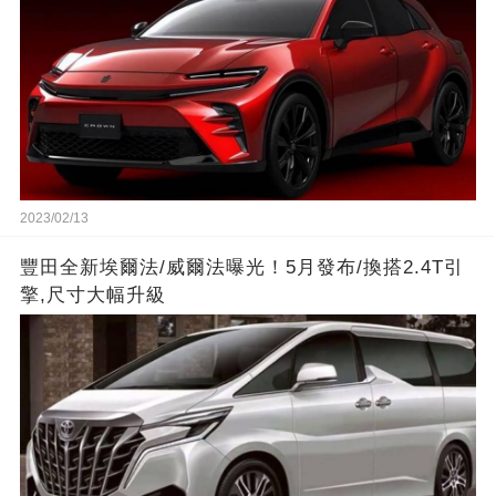
2023/02/13
豐田全新埃爾法/威爾法曝光！5月發布/換搭2.4T引
擎,尺寸大幅升級