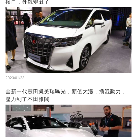
換血，外觀變丑了
2023/01/23
全新一代豐田凱美瑞曝光，顏值大漲，插混動力，
壓力到了本田雅閣