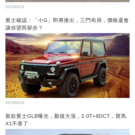
2023/02/19
賓士確認：「小G」即將推出，三門布局，價格還會
讓你望而卻步？
2023/02/19
新款賓士GLB曝光，顏值大漲，2.0T+8DCT，寶馬
X1不香了