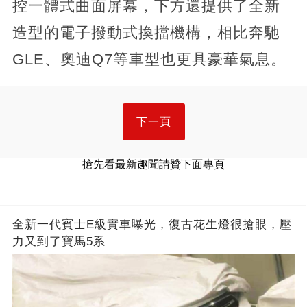
控一體式曲面屏幕，下方還提供了全新
造型的電子撥動式換擋機構，相比奔馳
GLE、奧迪Q7等車型也更具豪華氣息。
下一頁
搶先看最新趣聞請贊下面專頁
全新一代賓士E級實車曝光，復古花生燈很搶眼，壓
力又到了寶馬5系