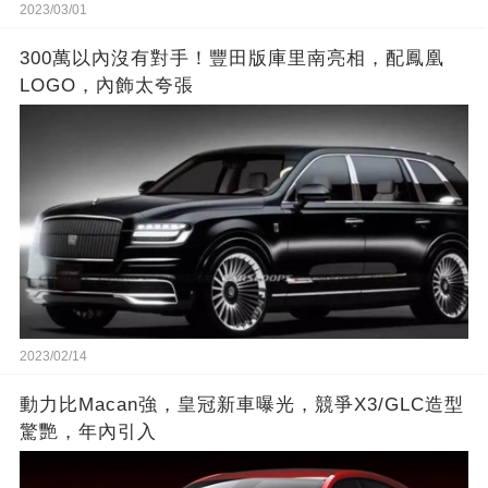
2023/03/01
300萬以內沒有對手！豐田版庫里南亮相，配鳳凰
LOGO，內飾太夸張
2023/02/14
動力比Macan強，皇冠新車曝光，競爭X3/GLC造型
驚艷，年內引入