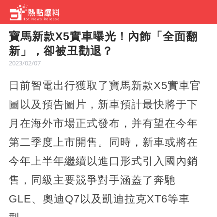
寶馬新款X5實車曝光！內飾「全面翻
新」，卻被丑勸退？
2023/02/07
日前智電出行獲取了寶馬新款X5實車官
圖以及預告圖片，新車預計最快將于下
月在海外市場正式發布，并有望在今年
第二季度上市開售。同時，新車或將在
今年上半年繼續以進口形式引入國內銷
售，同級主要競爭對手涵蓋了奔馳
GLE、奧迪Q7以及凱迪拉克XT6等車