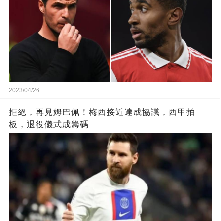
2023/04/26
拒絕，再見姆巴佩！梅西接近達成協議，西甲拍
板，退役儀式成籌碼