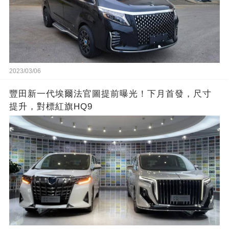
2023/03/06
豐田新一代埃爾法官圖提前曝光！下月首發，尺寸
提升，對標紅旗HQ9