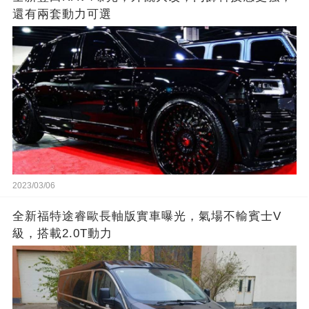
還有兩套動力可選
2023/03/06
全新福特途睿歐長軸版實車曝光，氣場不輸賓士V
級，搭載2.0T動力