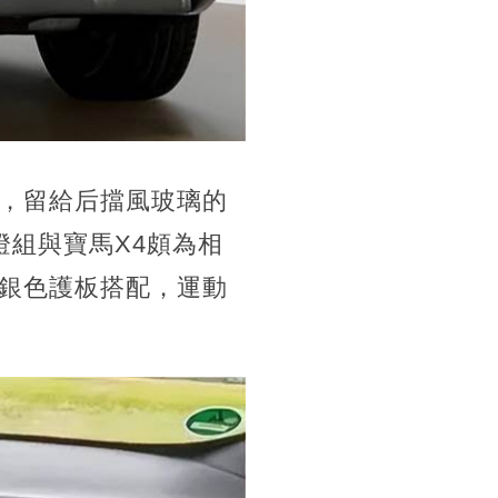
，留給后擋風玻璃的
燈組與寶馬X4頗為相
銀色護板搭配，運動