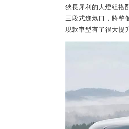
狹長犀利的大燈組搭
三段式進氣口，將整
現款車型有了很大提