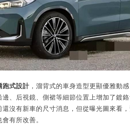
轎跑式設計
，溜背式的車身造型更顯優雅動感
沿邊、后視鏡、側裙等細節位置上增加了鍍鉻
前還沒有新車的尺寸消息，但從曝光圖來看，
也會有所改善。