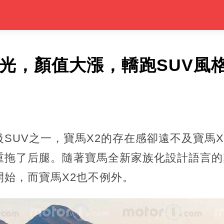
曝光，顏值大漲，轎跑SUV風
SUV之一，寶馬X2的存在感卻遠不及寶馬
重拖了后腿。隨著寶馬全新家族化設計語言的
開始，而寶馬X2也不例外。