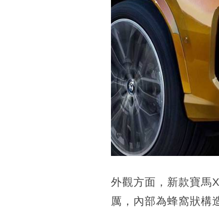
外觀方面，新款寶馬
厲，內部為蜂窩狀構