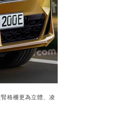
雙腎格柵更為立體、凌