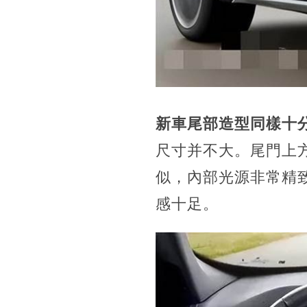
新車尾部造型同樣十
尺寸并不大。尾門上
似，內部光源非常精
感十足。