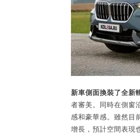
新車側面換裝了全新
者審美。同時在側窗
感和豪華感。雖然目
增長，預計空間表現