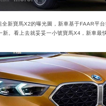
全新寶馬X2的曝光圖，新車基于FAAR平
一新。看上去就妥妥一小號寶馬X4，新車最