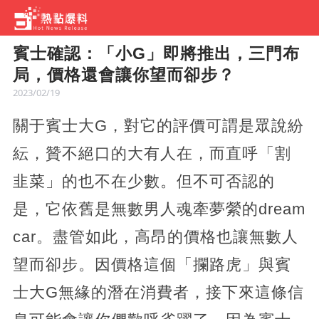
賓士確認：「小G」即將推出，三門布
局，價格還會讓你望而卻步？
2023/02/19
關于賓士大G，對它的評價可謂是眾說紛
紜，贊不絕口的大有人在，而直呼「割
韭菜」的也不在少數。但不可否認的
是，它依舊是無數男人魂牽夢縈的dream
car。盡管如此，高昂的價格也讓無數人
望而卻步。因價格這個「攔路虎」與賓
士大G無緣的潛在消費者，接下來這條信