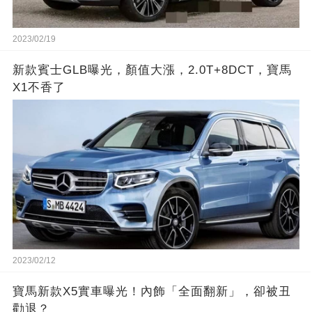
2023/02/19
新款賓士GLB曝光，顏值大漲，2.0T+8DCT，寶馬
X1不香了
2023/02/12
寶馬新款X5實車曝光！內飾「全面翻新」，卻被丑
勸退？