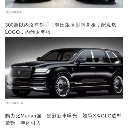
2023/03/01
300萬以內沒有對手！豐田版庫里南亮相，配鳳凰
LOGO，內飾太夸張
2023/02/14
動力比Macan強，皇冠新車曝光，競爭X3/GLC造型
驚艷，年內引入