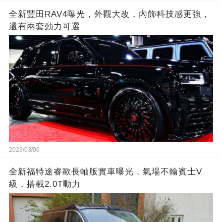
全新豐田RAV4曝光，外觀大改，內飾科技感更強，
還有兩套動力可選
2023/03/06
全新福特途睿歐長軸版實車曝光，氣場不輸賓士V
級，搭載2.0T動力