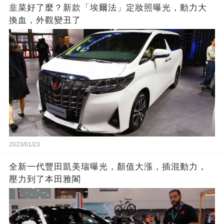
韭菜好了麼？新款「埃爾法」定妝照曝光，動力大
換血，外觀變丑了
2023/01/23
全新一代豐田凱美瑞曝光，顏值大漲，插混動力，
壓力到了本田雅閣