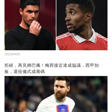
2023/04/26
拒絕，再見姆巴佩！梅西接近達成協議，西甲拍
板，退役儀式成籌碼