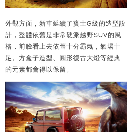
外觀方面，新車延續了賓士G級的造型設
計，整體依舊是非常硬派越野SUV的風
格，前臉看上去依舊十分霸氣，氣場十
足。方盒子造型、圓形復古大燈等經典
的元素都會得以保留。