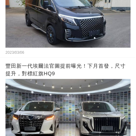
2023/03/06
豐田新一代埃爾法官圖提前曝光！下月首發，尺寸
提升，對標紅旗HQ9