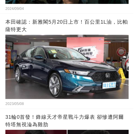
2024/09/04
本田確認：新雅閣5月20日上市！百公里1L油，比帕
薩特更大
2023/05/08
31輪0首發！鋒線天才帝星戰斗力爆表 卻慘遭阿爾
特塔無視淪為雞肋