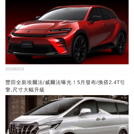
2023/02/13
豐田全新埃爾法/威爾法曝光！5月發布/換搭2.4T引
擎,尺寸大幅升級