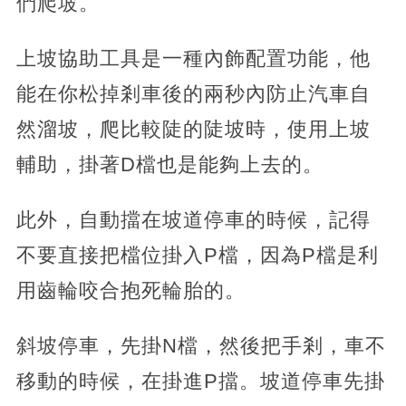
們爬坡。
上坡協助工具是一種內飾配置功能，他
能在你松掉剎車後的兩秒內防止汽車自
然溜坡，爬比較陡的陡坡時，使用上坡
輔助，掛著D檔也是能夠上去的。
此外，自動擋在坡道停車的時候，記得
不要直接把檔位掛入P檔，因為P檔是利
用齒輪咬合抱死輪胎的。
斜坡停車，先掛N檔，然後把手剎，車不
移動的時候，在掛進P擋。坡道停車先掛