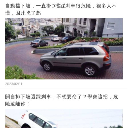
自動擋下坡，一直掛D擋踩剎車很危險，很多人不
懂，因此吃了虧
2023/02/11
開自排下坡還踩剎車，不想要命了？學會這招，危
險遠離你！