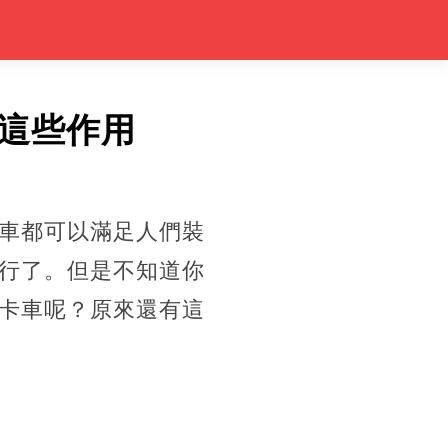
這些作用
車都可以滿足人們裝
行了。但是不知道你
卡車呢？原來還有這