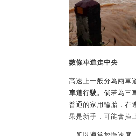
數條車道走中央
高速上一般分為兩車
車道行駛
。倘若為三
普通的家用輪胎，在
果是新手，可能會撞
，所以適當放慢速度