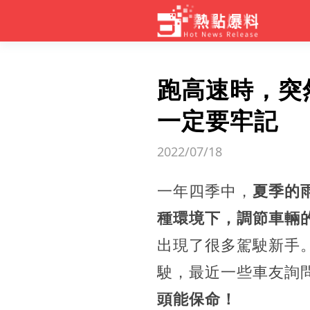
跑高速時，突
一定要牢記
2022/07/18
一年四季中，
夏季的
種環境下，調節車輛
出現了很多駕駛新手
駛，最近一些車友詢
頭能保命！