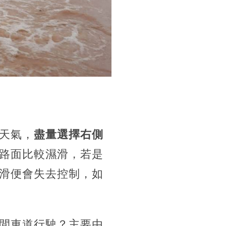
天氣，
盡量選擇右側
路面比較濕滑，若是
滑便會失去控制，如
間車道行駛？主要由