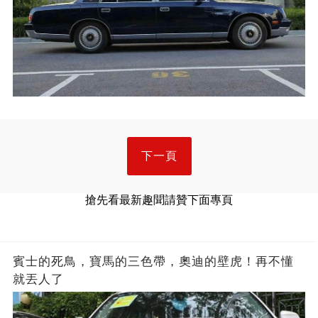
下一頁
搶先看最新趣聞請贊下面專頁
賓士的死鳥，寶馬的三色帶，奧迪的壁虎！再不懂
就丟人了