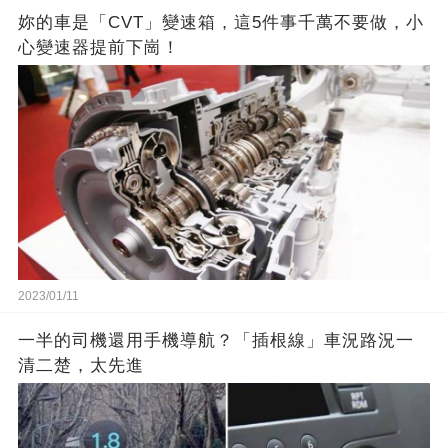
妳的車是「CVT」變速箱，這5件事千萬不要做，小
心變速器提前下崗！
2023/01/11
一半的司機還用手機導航？「插根線」車況路況一
清二楚，太先進