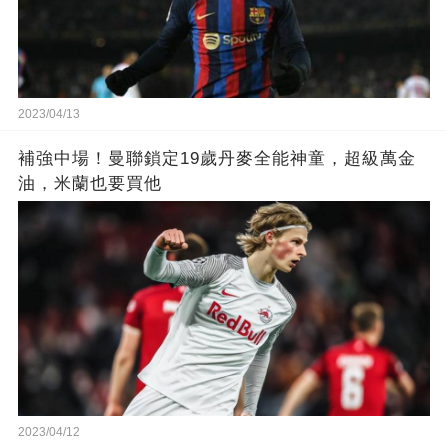
2023/04/13
補強中場！曼聯鎖定19歲丹麥全能神童，超級萬金
油，米蘭也要買他
2023/04/12