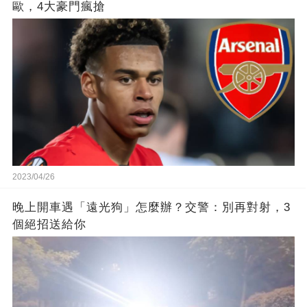
歐，4大豪門瘋搶
2023/04/26
晚上開車遇「遠光狗」怎麼辦？交警：別再對射，3
個絕招送給你