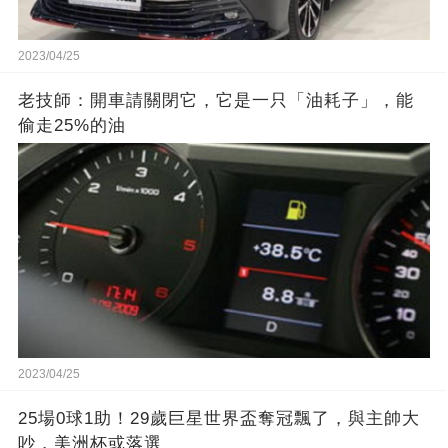
2023/04/25
老技師：開車請關閉它，它是一只「油耗子」，能
偷走25%的油
2023/04/25
25場0球1助！29歲巨星世界盃奪冠飄了，與主帥大
吵，美洲杯或落選