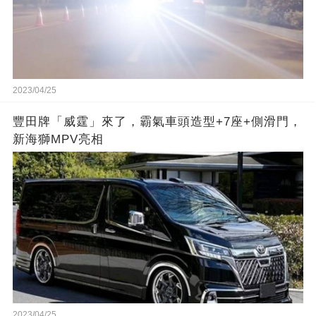
2023/04/25
豐田牌「威霆」來了，霸氣車頭造型+7座+側滑門，
新海獅MPV亮相
2023/04/25