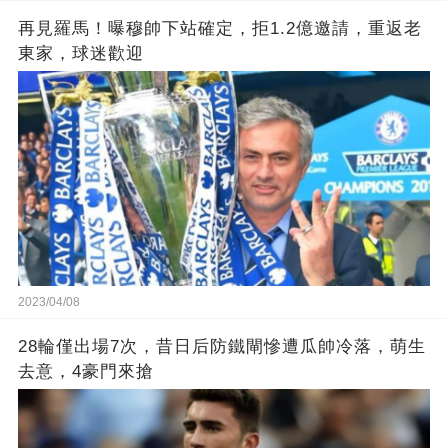
再見羅馬！曝穆帥下站確定，拒1.2億邀請，重返老
東家，球迷歡迎
2023/04/08
28輪僅出場7次，昔日后防鐵閘慘遭瓜帥冷落，萌生
去意，4豪門來搶