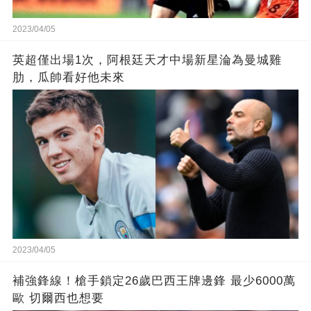
2023/04/05
英超僅出場1次，阿根廷天才中場新星淪為曼城雞
肋，瓜帥看好他未來
2023/04/05
補強鋒線！槍手鎖定26歲巴西王牌邊鋒 最少6000萬
歐 切爾西也想要