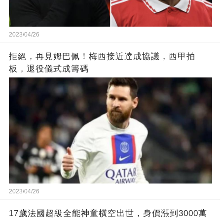
2023/04/26
拒絕，再見姆巴佩！梅西接近達成協議，西甲拍
板，退役儀式成籌碼
2023/04/26
17歲法國超級全能神童橫空出世，身價漲到3000萬