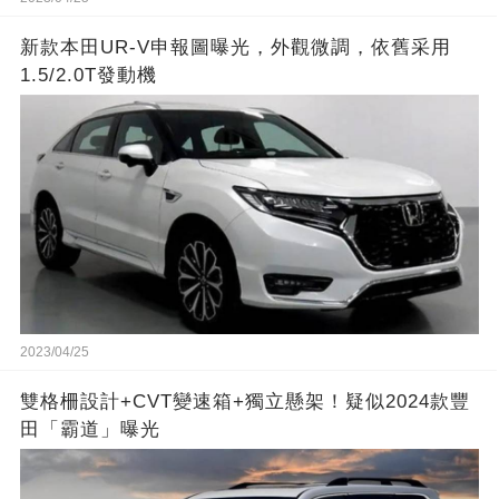
新款本田UR-V申報圖曝光，外觀微調，依舊采用
1.5/2.0T發動機
2023/04/25
雙格柵設計+CVT變速箱+獨立懸架！疑似2024款豐
田「霸道」曝光