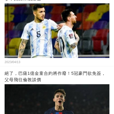
2023/04/13
絕了，巴薩1億金童合約將作廢！5冠豪門欲免簽，
父母飛往倫敦談價