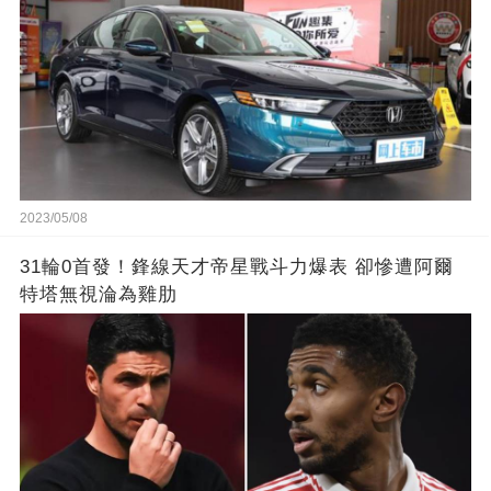
2023/05/08
31輪0首發！鋒線天才帝星戰斗力爆表 卻慘遭阿爾
特塔無視淪為雞肋