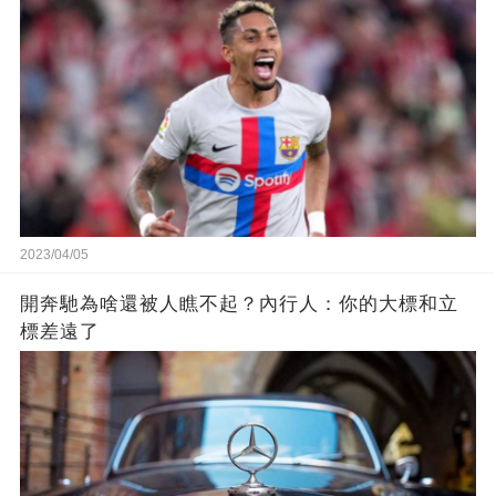
2023/04/05
開奔馳為啥還被人瞧不起？內行人：你的大標和立
標差遠了