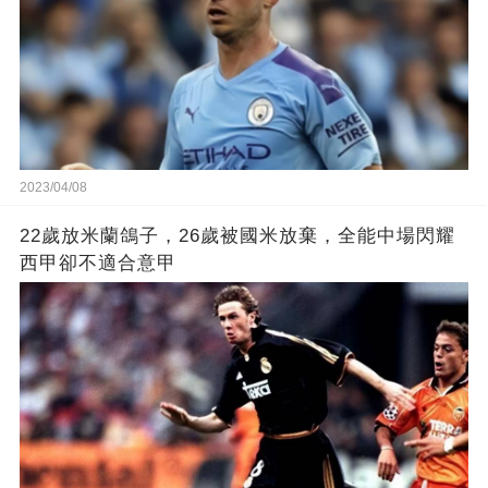
2023/04/08
22歲放米蘭鴿子，26歲被國米放棄，全能中場閃耀
西甲卻不適合意甲