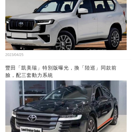
2023/04/25
豐田「凱美瑞」特別版曝光，換「陸巡」同款前
臉，配三套動力系統