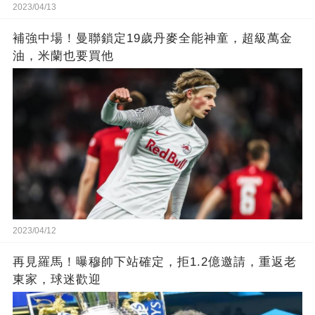
2023/04/13
補強中場！曼聯鎖定19歲丹麥全能神童，超級萬金
油，米蘭也要買他
2023/04/12
再見羅馬！曝穆帥下站確定，拒1.2億邀請，重返老
東家，球迷歡迎