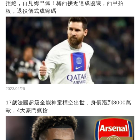
拒絕，再見姆巴佩！梅西接近達成協議，西甲拍
板，退役儀式成籌碼
2023/04/26
17歲法國超級全能神童橫空出世，身價漲到3000萬
歐，4大豪門瘋搶