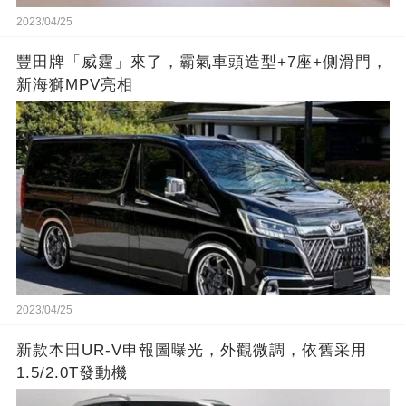
2023/04/25
豐田牌「威霆」來了，霸氣車頭造型+7座+側滑門，
新海獅MPV亮相
2023/04/25
新款本田UR-V申報圖曝光，外觀微調，依舊采用
1.5/2.0T發動機