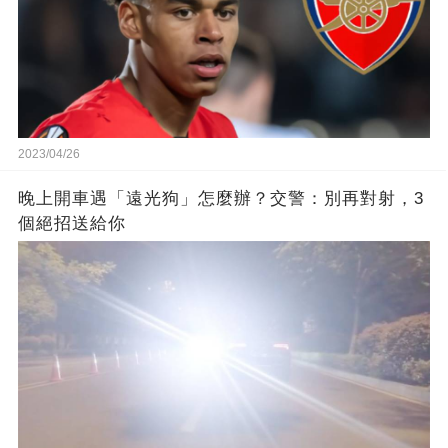
2023/04/26
晚上開車遇「遠光狗」怎麼辦？交警：別再對射，3
個絕招送給你