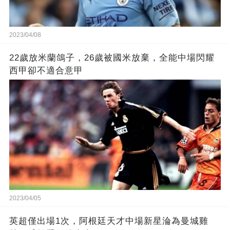
2023/04/08
22歲放米蘭鴿子，26歲被國米放棄，全能中場閃耀
西甲卻不適合意甲
2023/04/05
英超僅出場1次，阿根廷天才中場新星淪為曼城雞