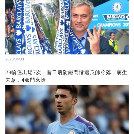
2023/04/08
28輪僅出場7次，昔日后防鐵閘慘遭瓜帥冷落，萌生
去意，4豪門來搶