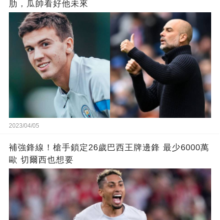
肋，瓜帥看好他未來
2023/04/05
補強鋒線！槍手鎖定26歲巴西王牌邊鋒 最少6000萬
歐 切爾西也想要