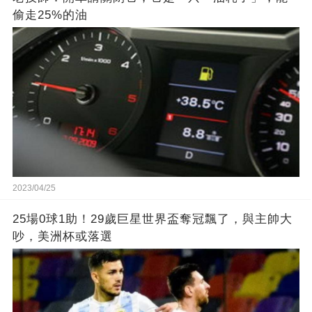
偷走25%的油
2023/04/25
25場0球1助！29歲巨星世界盃奪冠飄了，與主帥大
吵，美洲杯或落選