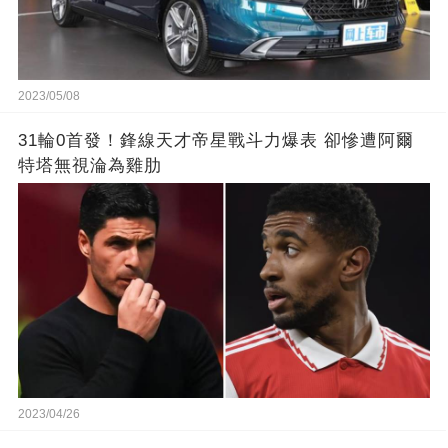
2023/05/08
31輪0首發！鋒線天才帝星戰斗力爆表 卻慘遭阿爾
特塔無視淪為雞肋
2023/04/26