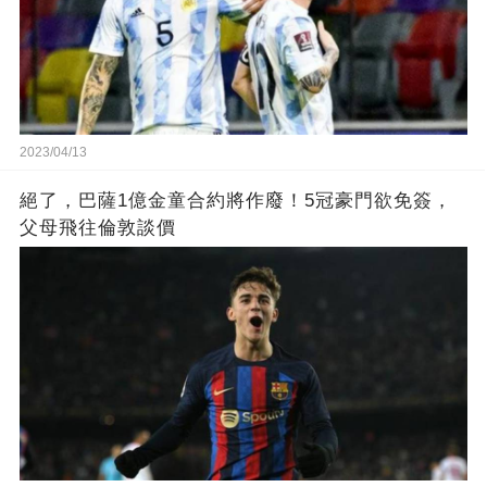
2023/04/13
絕了，巴薩1億金童合約將作廢！5冠豪門欲免簽，
父母飛往倫敦談價