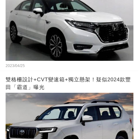
2023/04/25
雙格柵設計+CVT變速箱+獨立懸架！疑似2024款豐
田「霸道」曝光