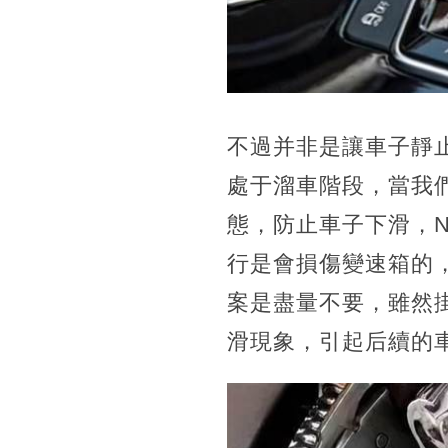
不過并非是讓車子靜
處于溜車階段，當我
態，防止車子下滑，
行是會損傷變速箱的
案是盡量不要，雖然
滑現象，引起后續的