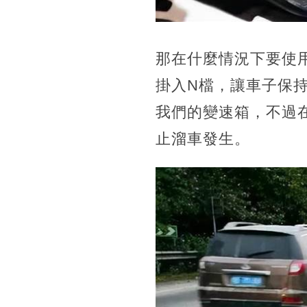
那在什麼情況下要使
掛入N檔，讓車子保
我們的變速箱，不過
止溜車發生。