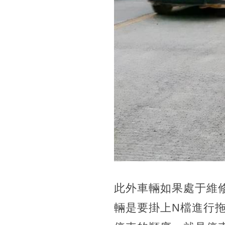
此外車輛如果處于維
輛是要掛上N檔進行