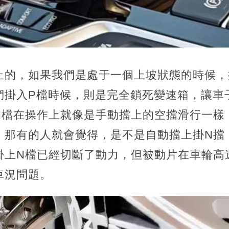
止的，如果我們是處于一個上坡狀態的時候，
們掛入P檔時候，則是完全鎖死變速箱，讓車
N檔在操作上就像是手動擋上的空擋滑行一樣
，那有的人就會覺得，是不是自動擋上掛N擋
掛上N檔已經切斷了動力，但被動片在車輪高
車況問題。