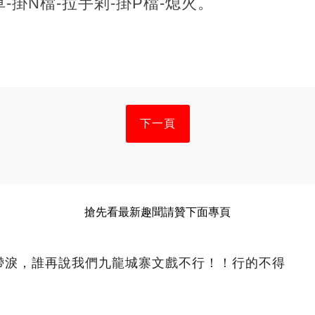
-掛N檔-拉手剎-掛P檔-熄火。
下一頁
搶先看最新趣聞請贊下面專頁
眶帶淚，誰再說我們九龍城寨文戲不行！！行的不得