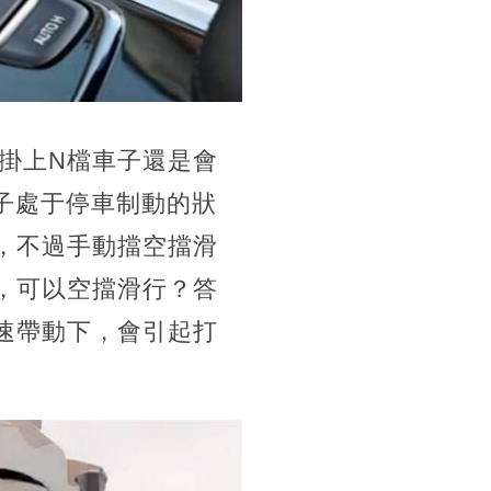
掛上N檔車子還是會
子處于停車制動的狀
，不過手動擋空擋滑
，可以空擋滑行？答
速帶動下，會引起打