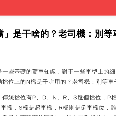
檔」是干啥的？老司機：別等
是一些基礎的駕車知識，對于一些車型上的細
動擋位上的N檔是干啥用的？老司機：別等車
傳統擋位有P、D、N、R、S幾個擋位，P
行車擋，S檔是超車檔，R檔則是倒車檔位，雖