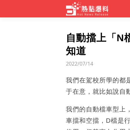
自動擋上「N
知道
2022/07/14
我們在駕校所學的都
于在意，就比如說自
我們的自動檔車型上，
車擋和空擋，D檔是