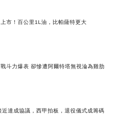
日上市！百公里1L油，比帕薩特更大
星戰斗力爆表 卻慘遭阿爾特塔無視淪為雞肋
接近達成協議，西甲拍板，退役儀式成籌碼