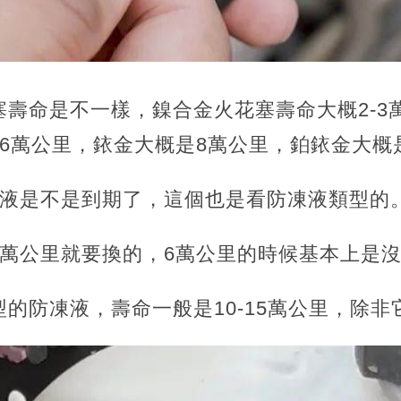
塞壽命是不一樣，鎳合金火花塞壽命大概2-3
6萬公里，銥金大概是8萬公里，鉑銥金大概
凍液是不是到期了，這個也是看防凍液類型的
3萬公里就要換的，6萬公里的時候基本上是
的防凍液，壽命一般是10-15萬公里，除