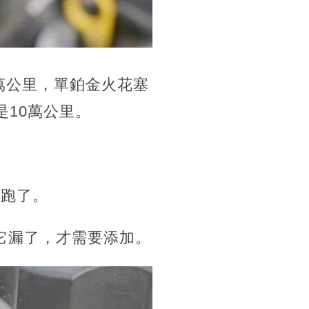
萬公里，單鉑金火花塞
是10萬公里。
。
沒跑了。
非它漏了，才需要添加。