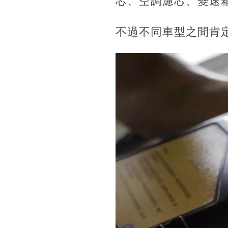
芯、空調濾芯、變速
不過不同車型之間肯