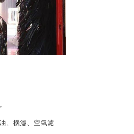
。
油、機濾、空氣濾