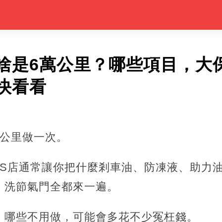
啥是6萬公里？哪些項目，大
快看看
萬公里做一次。
4S店通常讓你把什麼剎車油、防凍液、助力
、洗節氣門全都來一遍。
，哪些不用做，可能會多花不少冤枉錢。