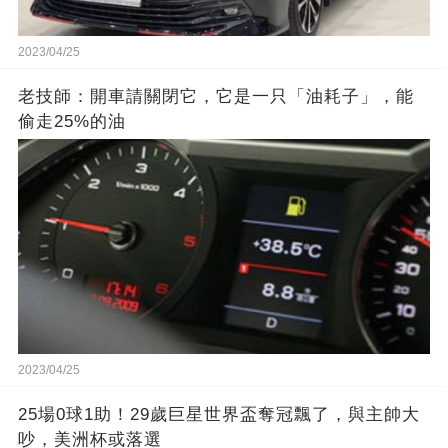
2023/04/25
老技師：開車請關閉它，它是一只「油耗子」，能
偷走25%的油
2023/04/25
25場0球1助！29歲巨星世界盃奪冠飄了，與主帥大
吵，美洲杯或落選