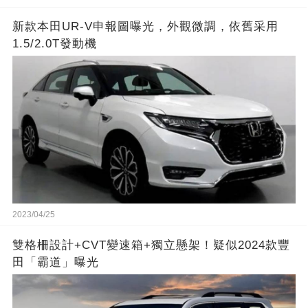
新款本田UR-V申報圖曝光，外觀微調，依舊采用
1.5/2.0T發動機
2023/04/25
雙格柵設計+CVT變速箱+獨立懸架！疑似2024款豐
田「霸道」曝光