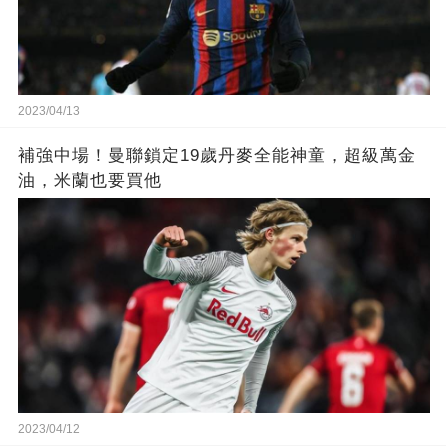
2023/04/13
補強中場！曼聯鎖定19歲丹麥全能神童，超級萬金
油，米蘭也要買他
2023/04/12