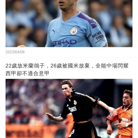
2023/04/08
22歲放米蘭鴿子，26歲被國米放棄，全能中場閃耀
西甲卻不適合意甲