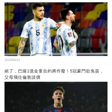
2023/04/13
絕了，巴薩1億金童合約將作廢！5冠豪門欲免簽，
父母飛往倫敦談價