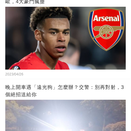
歐，4大豪門瘋搶
2023/04/26
晚上開車遇「遠光狗」怎麼辦？交警：別再對射，3
個絕招送給你