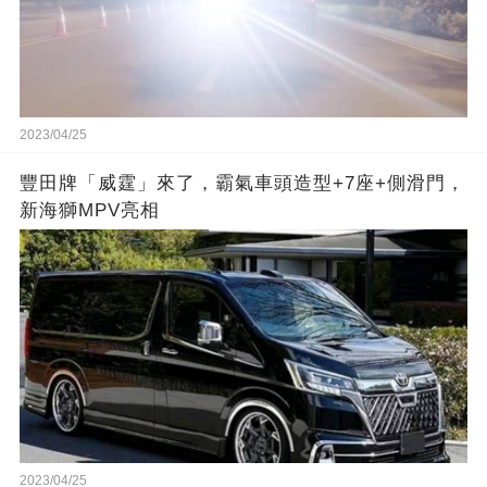
2023/04/25
豐田牌「威霆」來了，霸氣車頭造型+7座+側滑門，
新海獅MPV亮相
2023/04/25