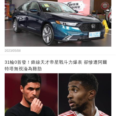
2023/05/08
31輪0首發！鋒線天才帝星戰斗力爆表 卻慘遭阿爾
特塔無視淪為雞肋