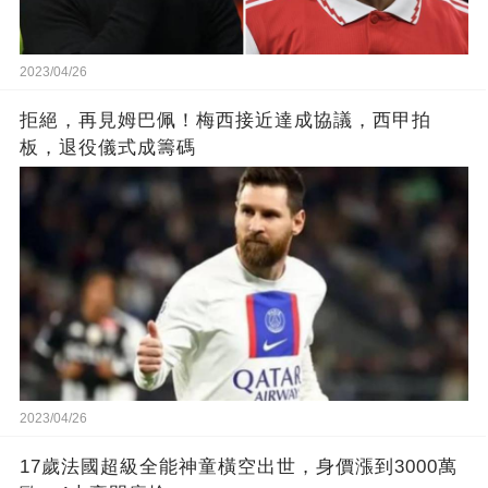
2023/04/26
拒絕，再見姆巴佩！梅西接近達成協議，西甲拍
板，退役儀式成籌碼
2023/04/26
17歲法國超級全能神童橫空出世，身價漲到3000萬