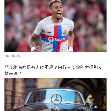
2023/04/05
開奔馳為啥還被人瞧不起？內行人：你的大標和立
標差遠了