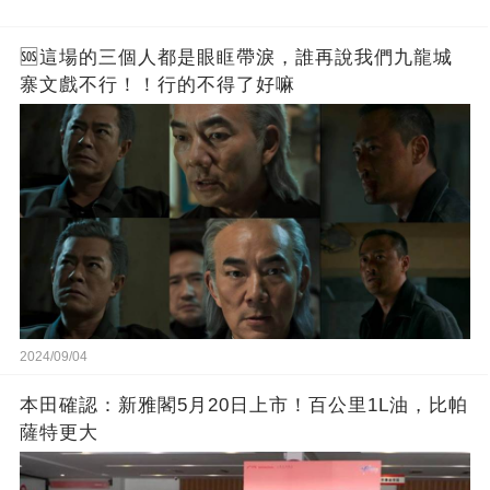
🆘這場的三個人都是眼眶帶淚，誰再說我們九龍城
寨文戲不行！！行的不得了好嘛
2024/09/04
本田確認：新雅閣5月20日上市！百公里1L油，比帕
薩特更大