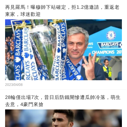
再見羅馬！曝穆帥下站確定，拒1.2億邀請，重返老
東家，球迷歡迎
2023/04/08
28輪僅出場7次，昔日后防鐵閘慘遭瓜帥冷落，萌生
去意，4豪門來搶