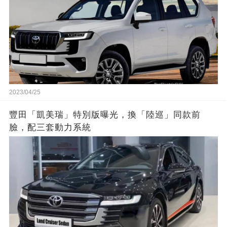
2023/04/25
豐田「凱美瑞」特別版曝光，換「陸巡」同款前
臉，配三套動力系統