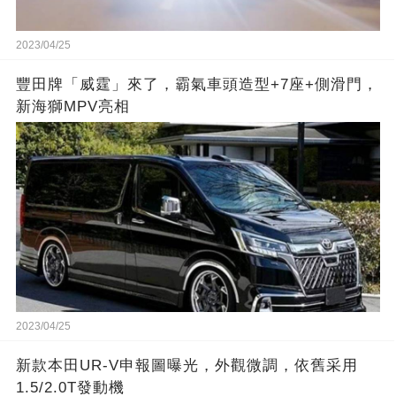
2023/04/25
豐田牌「威霆」來了，霸氣車頭造型+7座+側滑門，
新海獅MPV亮相
2023/04/25
新款本田UR-V申報圖曝光，外觀微調，依舊采用
1.5/2.0T發動機