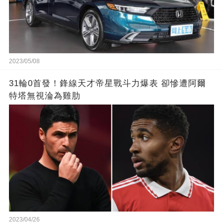
2023/05/08
31輪0首發！鋒線天才帝星戰斗力爆表 卻慘遭阿爾
特塔無視淪為雞肋
2023/04/26