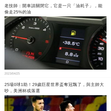
老技師：開車請關閉它，它是一只「油耗子」，能
偷走25%的油
2023/04/25
25場0球1助！29歲巨星世界盃奪冠飄了，與主帥大
吵，美洲杯或落選