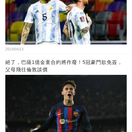
2023/04/13
絕了，巴薩1億金童合約將作廢！5冠豪門欲免簽，
父母飛往倫敦談價