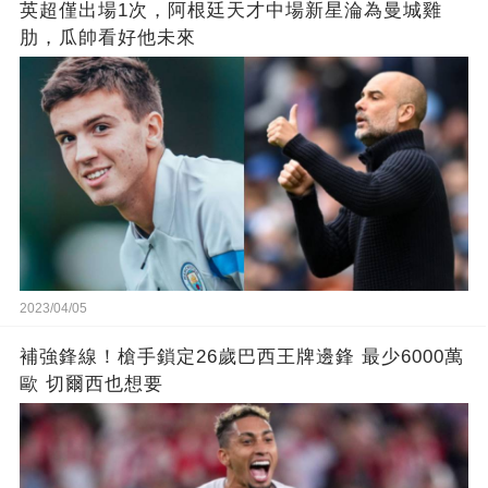
英超僅出場1次，阿根廷天才中場新星淪為曼城雞
肋，瓜帥看好他未來
2023/04/05
補強鋒線！槍手鎖定26歲巴西王牌邊鋒 最少6000萬
歐 切爾西也想要