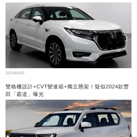
2023/04/25
雙格柵設計+CVT變速箱+獨立懸架！疑似2024款豐
田「霸道」曝光