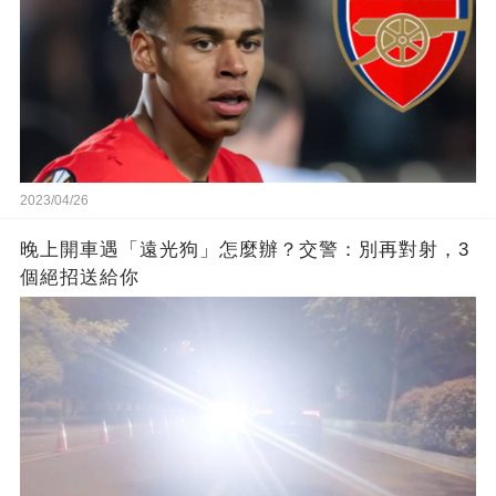
2023/04/26
晚上開車遇「遠光狗」怎麼辦？交警：別再對射，3
個絕招送給你