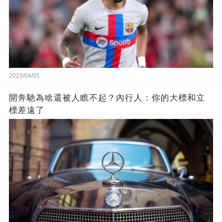
2023/04/05
開奔馳為啥還被人瞧不起？內行人：你的大標和立
標差遠了