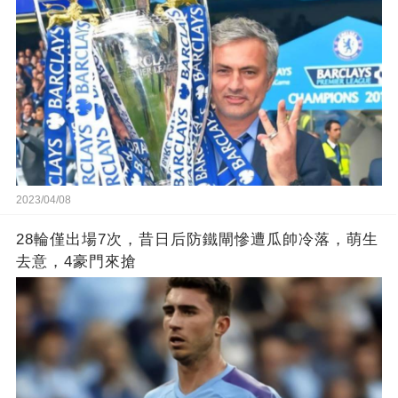
2023/04/08
28輪僅出場7次，昔日后防鐵閘慘遭瓜帥冷落，萌生
去意，4豪門來搶