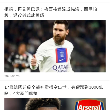
拒絕，再見姆巴佩！梅西接近達成協議，西甲拍
板，退役儀式成籌碼
2023/04/26
17歲法國超級全能神童橫空出世，身價漲到3000萬
歐，4大豪門瘋搶