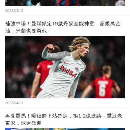
2023/04/13
補強中場！曼聯鎖定19歲丹麥全能神童，超級萬金
油，米蘭也要買他
2023/04/12
再見羅馬！曝穆帥下站確定，拒1.2億邀請，重返老
東家，球迷歡迎