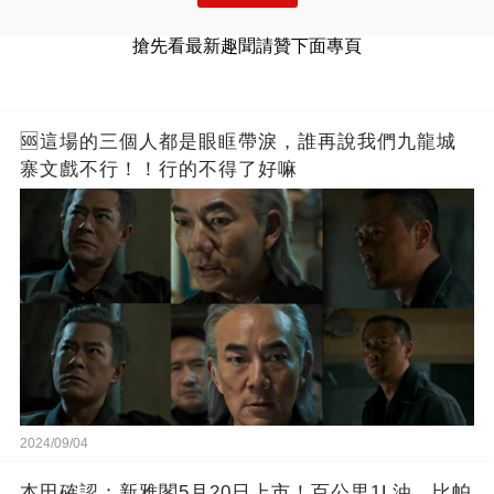
搶先看最新趣聞請贊下面專頁
🆘這場的三個人都是眼眶帶淚，誰再說我們九龍城
寨文戲不行！！行的不得了好嘛
2024/09/04
本田確認：新雅閣5月20日上市！百公里1L油，比帕