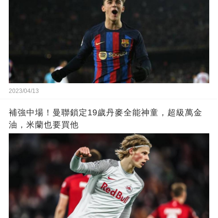
2023/04/13
補強中場！曼聯鎖定19歲丹麥全能神童，超級萬金
油，米蘭也要買他