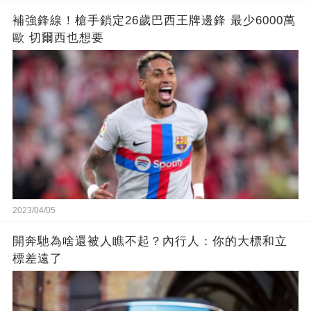
補強鋒線！槍手鎖定26歲巴西王牌邊鋒 最少6000萬
歐 切爾西也想要
2023/04/05
開奔馳為啥還被人瞧不起？內行人：你的大標和立
標差遠了