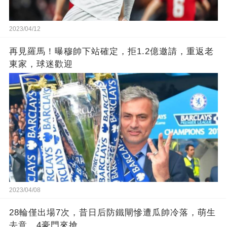
2023/04/12
再見羅馬！曝穆帥下站確定，拒1.2億邀請，重返老
東家，球迷歡迎
2023/04/08
28輪僅出場7次，昔日后防鐵閘慘遭瓜帥冷落，萌生
去意，4豪門來搶