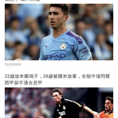
2023/04/08
22歲放米蘭鴿子，26歲被國米放棄，全能中場閃耀
西甲卻不適合意甲