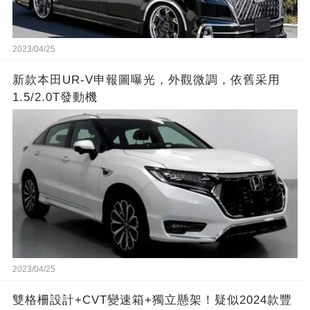
2023/04/25
新款本田UR-V申報圖曝光，外觀微調，依舊采用
1.5/2.0T發動機
2023/04/25
雙格柵設計+CVT變速箱+獨立懸架！疑似2024款豐