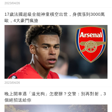
2023/04/26
17歲法國超級全能神童橫空出世，身價漲到3000萬
歐，4大豪門瘋搶
2023/04/26
晚上開車遇「遠光狗」怎麼辦？交警：別再對射，3
個絕招送給你