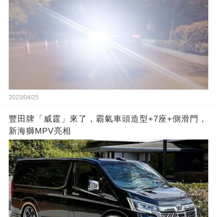
2023/04/25
豐田牌「威霆」來了，霸氣車頭造型+7座+側滑門，
新海獅MPV亮相