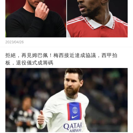
2023/04/26
拒絕，再見姆巴佩！梅西接近達成協議，西甲拍
板，退役儀式成籌碼