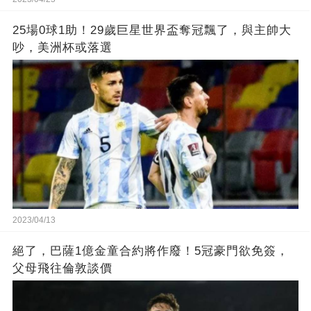
25場0球1助！29歲巨星世界盃奪冠飄了，與主帥大
吵，美洲杯或落選
2023/04/13
絕了，巴薩1億金童合約將作廢！5冠豪門欲免簽，
父母飛往倫敦談價