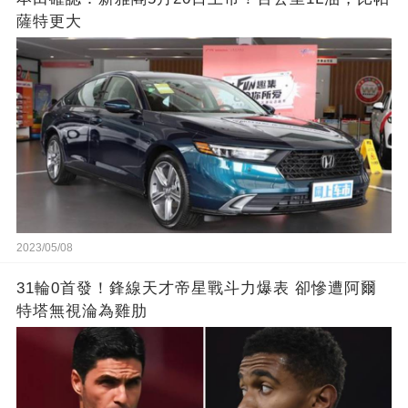
薩特更大
2023/05/08
31輪0首發！鋒線天才帝星戰斗力爆表 卻慘遭阿爾
特塔無視淪為雞肋