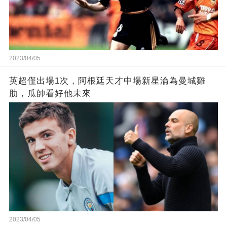
2023/04/05
英超僅出場1次，阿根廷天才中場新星淪為曼城雞
肋，瓜帥看好他未來
2023/04/05