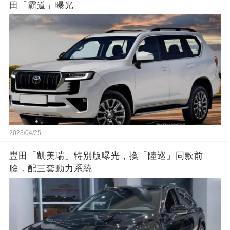
田「霸道」曝光
2023/04/25
豐田「凱美瑞」特別版曝光，換「陸巡」同款前
臉，配三套動力系統