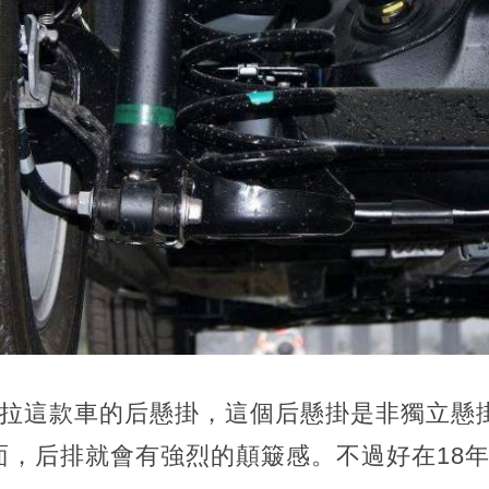
羅拉這款車的后懸掛，這個后懸掛是非獨立懸
面，后排就會有強烈的顛簸感。不過好在18