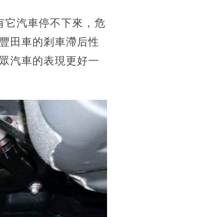
有它汽車停不下來，危
豐田車的剎車滯后性
眾汽車的表現更好一