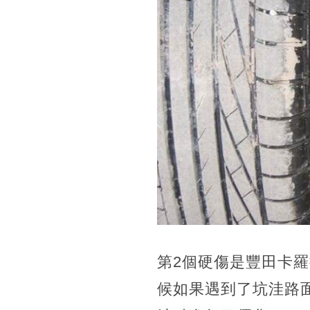
第2個硬傷是豐田卡
候如果遇到了坑洼路