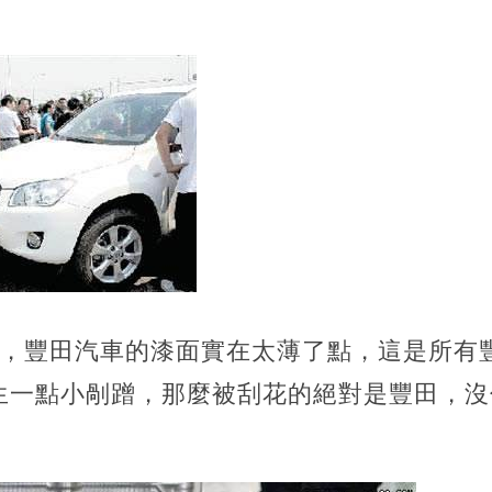
的，豐田汽車的漆面實在太薄了點，這是所有
生一點小剮蹭，那麼被刮花的絕對是豐田，沒