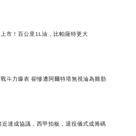
日上市！百公里1L油，比帕薩特更大
星戰斗力爆表 卻慘遭阿爾特塔無視淪為雞肋
接近達成協議，西甲拍板，退役儀式成籌碼