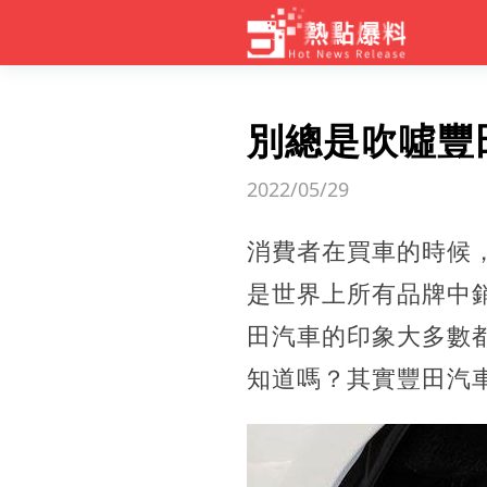
別總是吹噓豐
2022/05/29
消費者在買車的時候
是世界上所有品牌中
田汽車的印象大多數
知道嗎？其實豐田汽