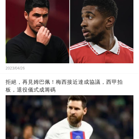
2023/04/26
拒絕，再見姆巴佩！梅西接近達成協議，西甲拍
板，退役儀式成籌碼