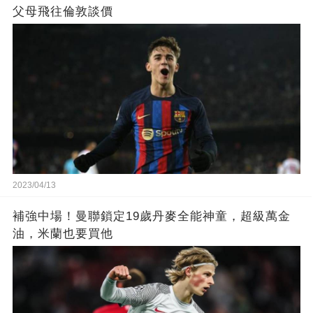
父母飛往倫敦談價
2023/04/13
補強中場！曼聯鎖定19歲丹麥全能神童，超級萬金
油，米蘭也要買他