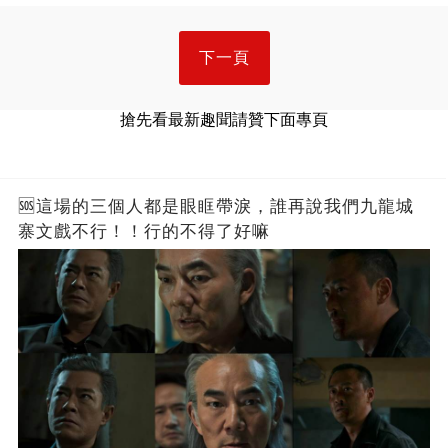
下一頁
搶先看最新趣聞請贊下面專頁
🆘這場的三個人都是眼眶帶淚，誰再說我們九龍城
寨文戲不行！！行的不得了好嘛