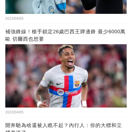
2023/04/05
補強鋒線！槍手鎖定26歲巴西王牌邊鋒 最少6000萬
歐 切爾西也想要
2023/04/05
開奔馳為啥還被人瞧不起？內行人：你的大標和立