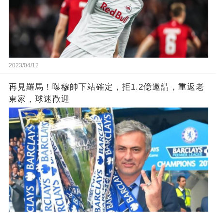
2023/04/12
再見羅馬！曝穆帥下站確定，拒1.2億邀請，重返老
東家，球迷歡迎