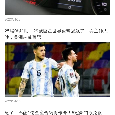
2023/04/25
25場0球1助！29歲巨星世界盃奪冠飄了，與主帥大
吵，美洲杯或落選
2023/04/13
絕了，巴薩1億金童合約將作廢！5冠豪門欲免簽，