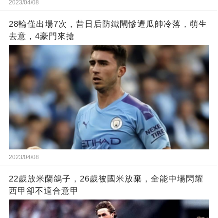
2023/04/08
28輪僅出場7次，昔日后防鐵閘慘遭瓜帥冷落，萌生
去意，4豪門來搶
2023/04/08
22歲放米蘭鴿子，26歲被國米放棄，全能中場閃耀
西甲卻不適合意甲