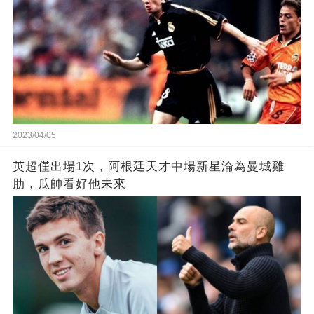
2023/04/05
英超僅出場1次，阿根廷天才中場新星淪為曼城雞
肋，瓜帥看好他未來