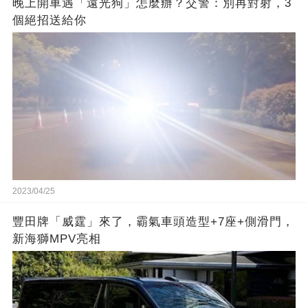
晚上開車遇「遠光狗」怎麼辦？交警：別再對射，3
個絕招送給你
2023/04/25
豐田牌「威霆」來了，霸氣車頭造型+7座+側滑門，
新海獅MPV亮相