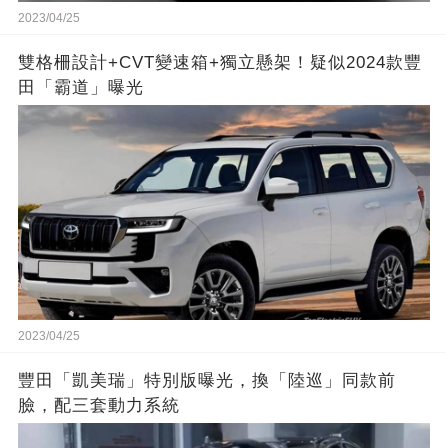
2023/04/25
雙格柵設計+CVT變速箱+獨立懸架！疑似2024款豐
田「霸道」曝光
2023/04/25
豐田「凱美瑞」特別版曝光，換「陸巡」同款前
臉，配三套動力系統