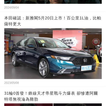
2024/09/04
本田確認：新雅閣5月20日上市！百公里1L油，比帕
薩特更大
2023/05/08
31輪0首發！鋒線天才帝星戰斗力爆表 卻慘遭阿爾
特塔無視淪為雞肋