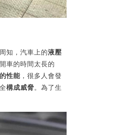
周知，汽車上的
液壓
開車的時間太長的
的性能
，很多人會發
全
構成威脅
。為了生