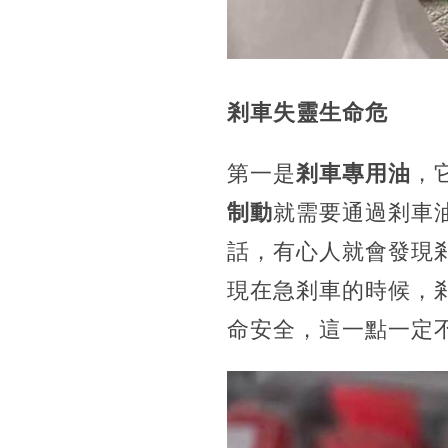
剎車失靈生命危
第一是
剎車專用油
，
制動
就需要通過剎車
話，有心人就會發現
現在急剎車的時候，
命安全，這一點一定