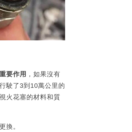
重要作用
，如果沒有
行駛了3到10萬公里的
視火花塞的材料和質
更換。