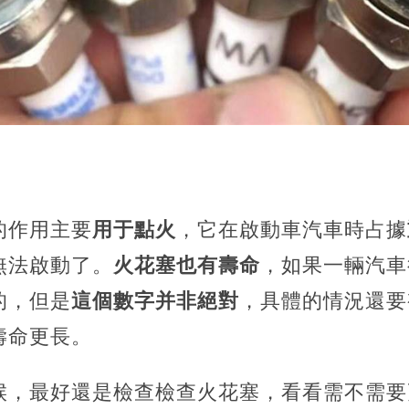
的作用主要
用于點火
，它在啟動車汽車時占據
無法啟動了。
火花塞也有壽命
，如果一輛汽車
的，但是
這個數字并非絕對
，具體的情況還要
壽命更長。
候，最好還是檢查檢查火花塞，看看需不需要