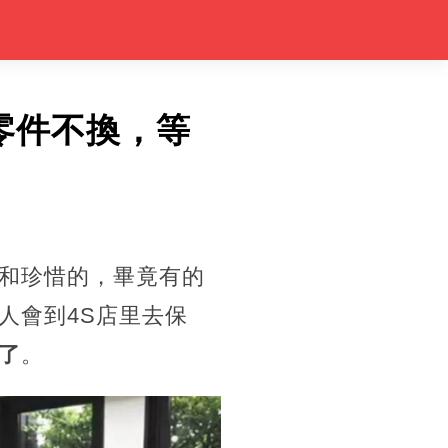
零件不換，等
和珍惜的，畢竟有的
人會到4S店里去保
了
。