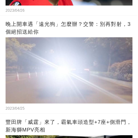
2023/04/26
晚上開車遇「遠光狗」怎麼辦？交警：別再對射，3
個絕招送給你
2023/04/25
豐田牌「威霆」來了，霸氣車頭造型+7座+側滑門，
新海獅MPV亮相