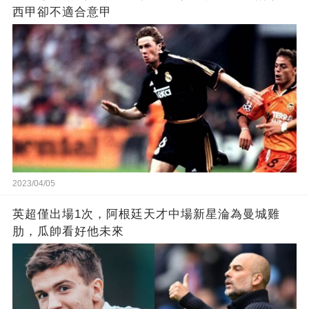
西甲卻不適合意甲
2023/04/05
英超僅出場1次，阿根廷天才中場新星淪為曼城雞
肋，瓜帥看好他未來