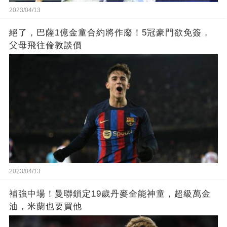
2023/04/13
絕了，巴薩1億金童合約將作廢！5冠豪門欲免簽，
父母飛往倫敦談價
2023/04/13
補強中場！曼聯鎖定19歲丹麥全能神童，超級萬金
油，米蘭也要買他