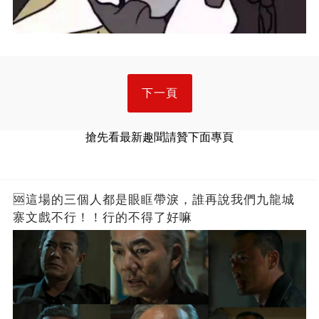
下一頁
搶先看最新趣聞請贊下面專頁
🆘這場的三個人都是眼眶帶淚，誰再說我們九龍城
寨文戲不行！！行的不得了好嘛