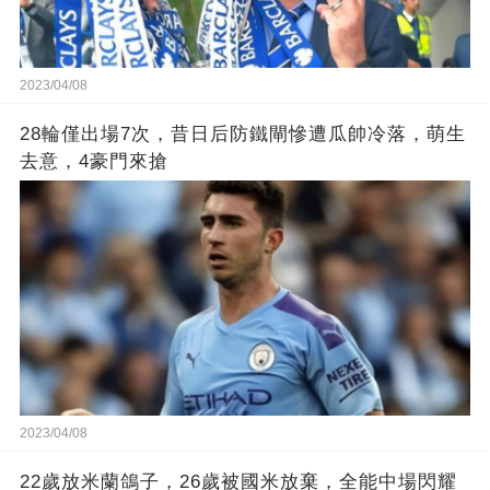
2023/04/08
28輪僅出場7次，昔日后防鐵閘慘遭瓜帥冷落，萌生
去意，4豪門來搶
2023/04/08
22歲放米蘭鴿子，26歲被國米放棄，全能中場閃耀