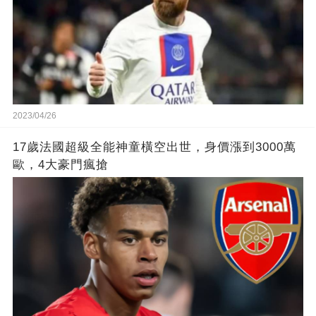
2023/04/26
17歲法國超級全能神童橫空出世，身價漲到3000萬
歐，4大豪門瘋搶