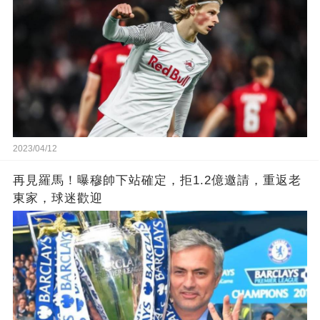
2023/04/12
再見羅馬！曝穆帥下站確定，拒1.2億邀請，重返老
東家，球迷歡迎