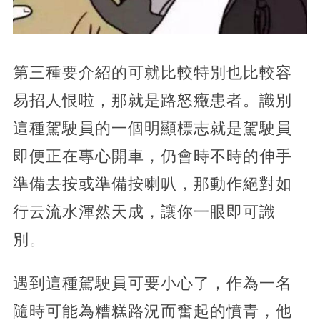
​第三種要介紹的可就比較特別也比較容
易招人恨啦，那就是路怒癥患者。識別
這種駕駛員的一個明顯標志就是駕駛員
即便正在專心開車，仍會時不時的伸手
準備去按或準備按喇叭，那動作絕對如
行云流水渾然天成，讓你一眼即可識
別。
遇到這種駕駛員可要小心了，作為一名
隨時可能為糟糕路況而奮起的憤青，他