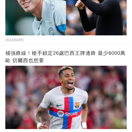
2023/04/05
補強鋒線！槍手鎖定26歲巴西王牌邊鋒 最少6000萬
歐 切爾西也想要