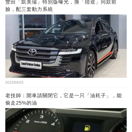
豐田「凱美瑞」特別版曝光，換「陸巡」同款前
臉，配三套動力系統
2023/04/25
老技師：開車請關閉它，它是一只「油耗子」，能
偷走25%的油