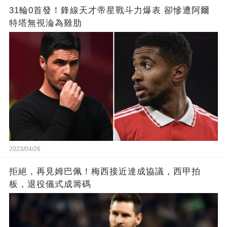
31輪0首發！鋒線天才帝星戰斗力爆表 卻慘遭阿爾
特塔無視淪為雞肋
2023/04/26
拒絕，再見姆巴佩！梅西接近達成協議，西甲拍
板，退役儀式成籌碼