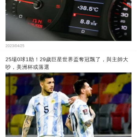
2023/04/25
25場0球1助！29歲巨星世界盃奪冠飄了，與主帥大
吵，美洲杯或落選