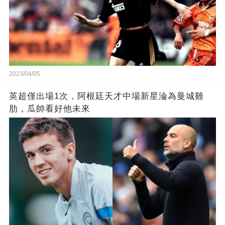
2023/04/05
英超僅出場1次，阿根廷天才中場新星淪為曼城雞
肋，瓜帥看好他未來