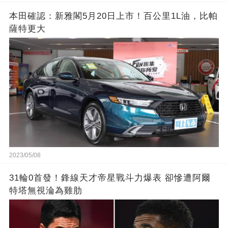
本田確認：新雅閣5月20日上市！百公里1L油，比帕
薩特更大
2023/05/08
31輪0首發！鋒線天才帝星戰斗力爆表 卻慘遭阿爾
特塔無視淪為雞肋