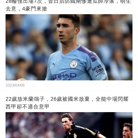
28輪僅出場7次，昔日后防鐵閘慘遭瓜帥冷落，萌生
去意，4豪門來搶
2023/04/08
22歲放米蘭鴿子，26歲被國米放棄，全能中場閃耀
西甲卻不適合意甲