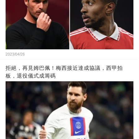
2023/04/26
拒絕，再見姆巴佩！梅西接近達成協議，西甲拍
板，退役儀式成籌碼