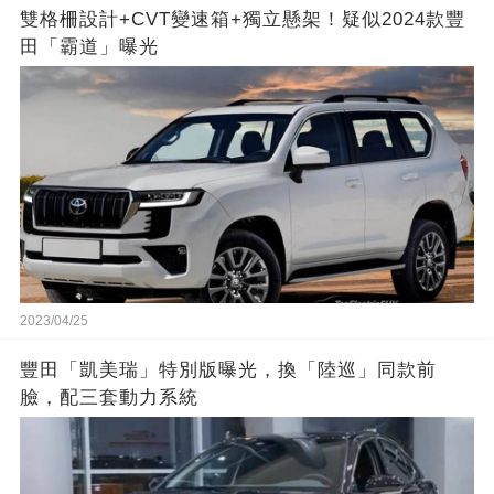
雙格柵設計+CVT變速箱+獨立懸架！疑似2024款豐
田「霸道」曝光
2023/04/25
豐田「凱美瑞」特別版曝光，換「陸巡」同款前
臉，配三套動力系統