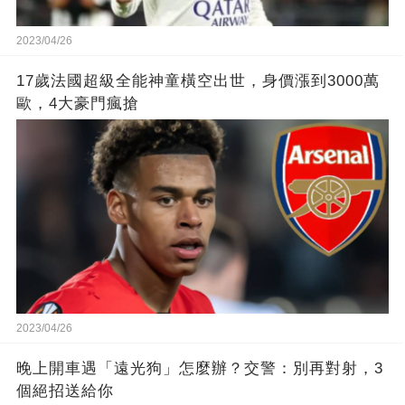
2023/04/26
17歲法國超級全能神童橫空出世，身價漲到3000萬
歐，4大豪門瘋搶
2023/04/26
晚上開車遇「遠光狗」怎麼辦？交警：別再對射，3
個絕招送給你