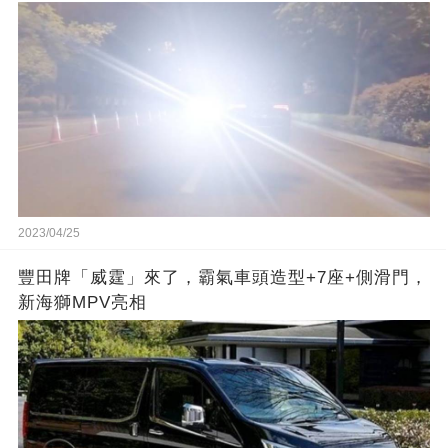
2023/04/25
豐田牌「威霆」來了，霸氣車頭造型+7座+側滑門，
新海獅MPV亮相