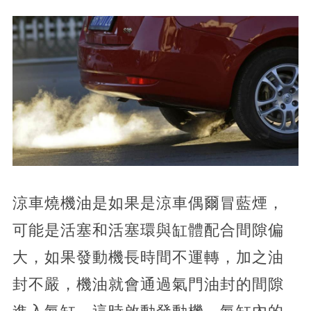
涼車燒機油是如果是涼車偶爾冒藍煙，
可能是活塞和活塞環與缸體配合間隙偏
大，如果發動機長時間不運轉，加之油
封不嚴，機油就會通過氣門油封的間隙