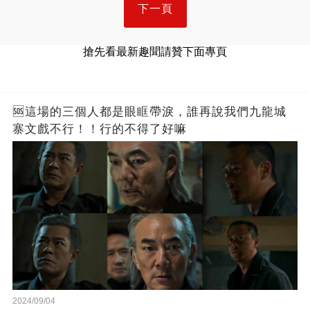
下一頁
搶先看最新趣聞請贊下面專頁
🆘這場的三個人都是眼眶帶淚，誰再說我們九龍城
寨文戲不行！！行的不得了好嘛
2024/09/04