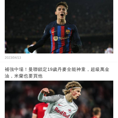
2023/04/13
補強中場！曼聯鎖定19歲丹麥全能神童，超級萬金
油，米蘭也要買他