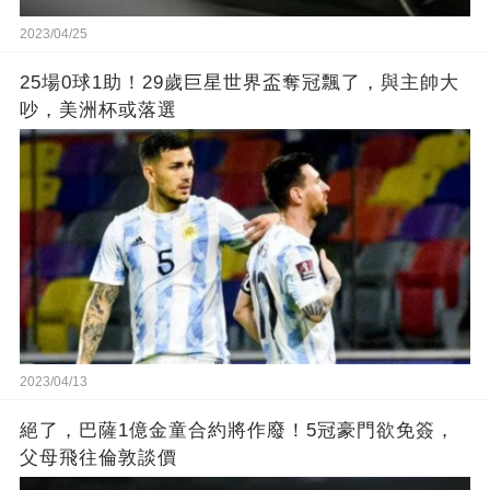
2023/04/25
25場0球1助！29歲巨星世界盃奪冠飄了，與主帥大
吵，美洲杯或落選
2023/04/13
絕了，巴薩1億金童合約將作廢！5冠豪門欲免簽，
父母飛往倫敦談價