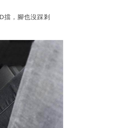
D擋，腳也沒踩剎