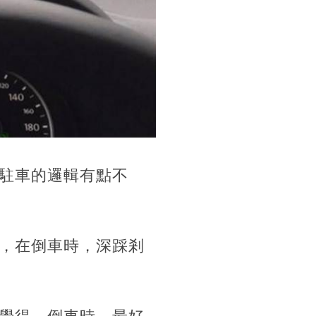
駐車的邏輯有點不
，在倒車時，深踩剎