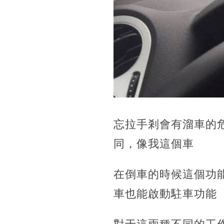
忘拉手剎會有溜車的
同，像我這個車
在倒車的時候這個功
車也能啟動駐車功能