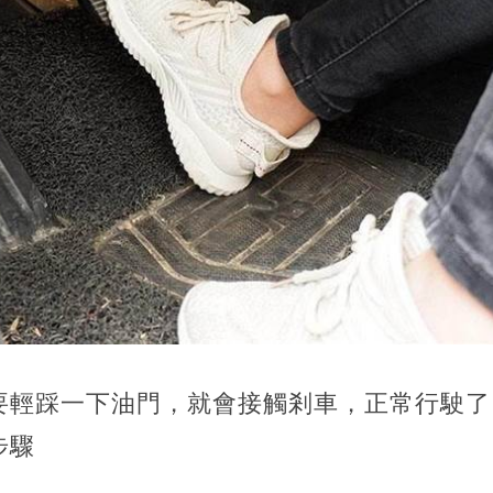
要輕踩一下油門，就會接觸剎車，正常行駛了
步驟