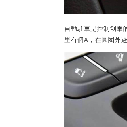
自動駐車是控制剎車的
里有個A，在圓圈外