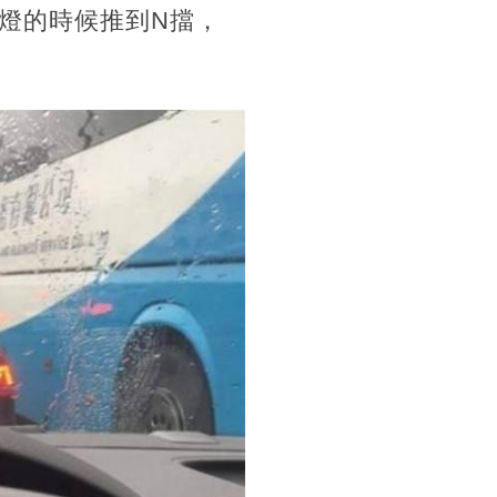
燈的時候推到N擋，