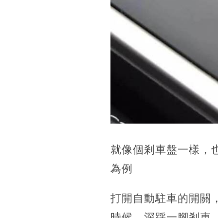
就像個剎車盤一樣，也
為例
打開自動駐車的開關
時候，深踩一腳剎車