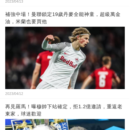
2023/04/13
補強中場！曼聯鎖定19歲丹麥全能神童，超級萬金
油，米蘭也要買他
2023/04/12
再見羅馬！曝穆帥下站確定，拒1.2億邀請，重返老
東家，球迷歡迎