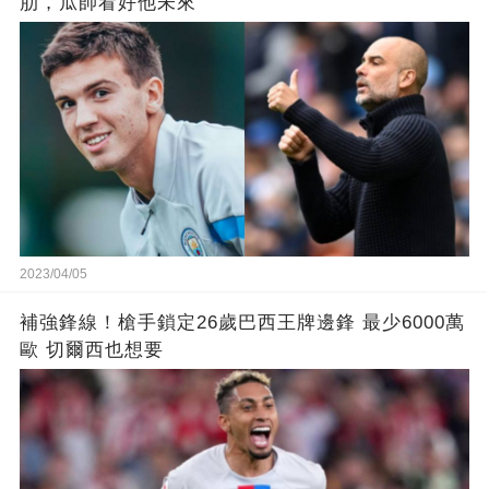
肋，瓜帥看好他未來
2023/04/05
補強鋒線！槍手鎖定26歲巴西王牌邊鋒 最少6000萬
歐 切爾西也想要