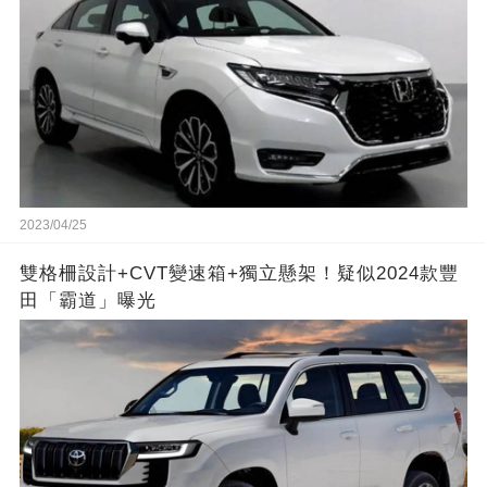
2023/04/25
雙格柵設計+CVT變速箱+獨立懸架！疑似2024款豐
田「霸道」曝光