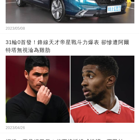
2023/05/08
31輪0首發！鋒線天才帝星戰斗力爆表 卻慘遭阿爾
特塔無視淪為雞肋
2023/04/26