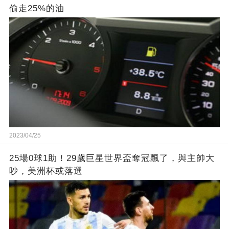
偷走25%的油
2023/04/25
25場0球1助！29歲巨星世界盃奪冠飄了，與主帥大
吵，美洲杯或落選