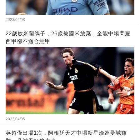
2023/04/08
22歲放米蘭鴿子，26歲被國米放棄，全能中場閃耀
西甲卻不適合意甲
2023/04/05
英超僅出場1次，阿根廷天才中場新星淪為曼城雞