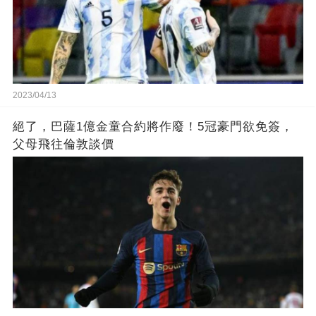
2023/04/13
絕了，巴薩1億金童合約將作廢！5冠豪門欲免簽，
父母飛往倫敦談價