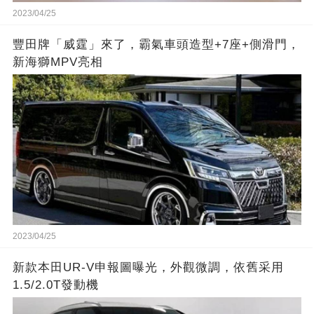
2023/04/25
豐田牌「威霆」來了，霸氣車頭造型+7座+側滑門，
新海獅MPV亮相
2023/04/25
新款本田UR-V申報圖曝光，外觀微調，依舊采用
1.5/2.0T發動機