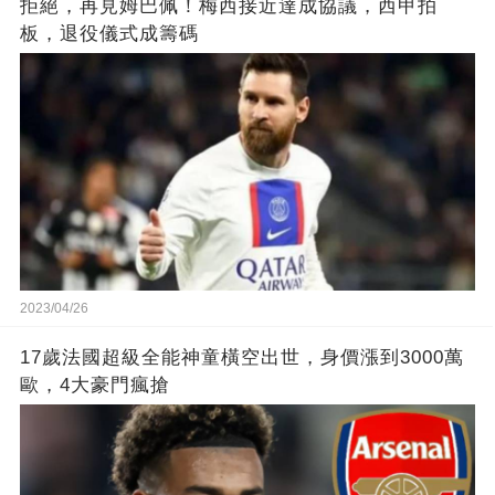
拒絕，再見姆巴佩！梅西接近達成協議，西甲拍
板，退役儀式成籌碼
2023/04/26
17歲法國超級全能神童橫空出世，身價漲到3000萬
歐，4大豪門瘋搶