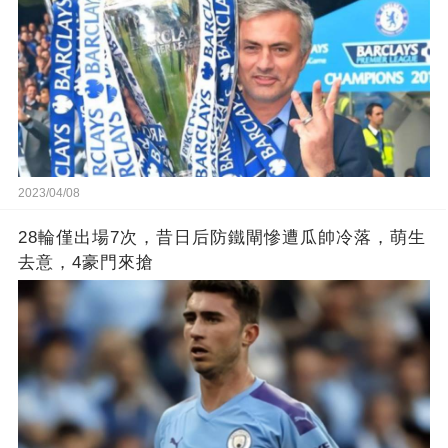
2023/04/08
28輪僅出場7次，昔日后防鐵閘慘遭瓜帥冷落，萌生
去意，4豪門來搶