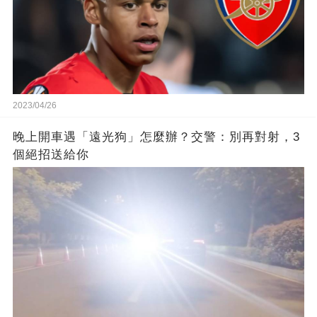
2023/04/26
晚上開車遇「遠光狗」怎麼辦？交警：別再對射，3
個絕招送給你