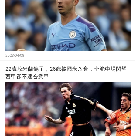
2023/04/08
22歲放米蘭鴿子，26歲被國米放棄，全能中場閃耀
西甲卻不適合意甲