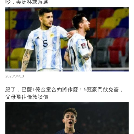
吵，美洲杯或落選
2023/04/13
絕了，巴薩1億金童合約將作廢！5冠豪門欲免簽，
父母飛往倫敦談價