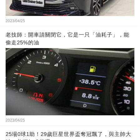
2023/04/25
老技師：開車請關閉它，它是一只「油耗子」，能
偷走25%的油
2023/04/25
25場0球1助！29歲巨星世界盃奪冠飄了，與主帥大