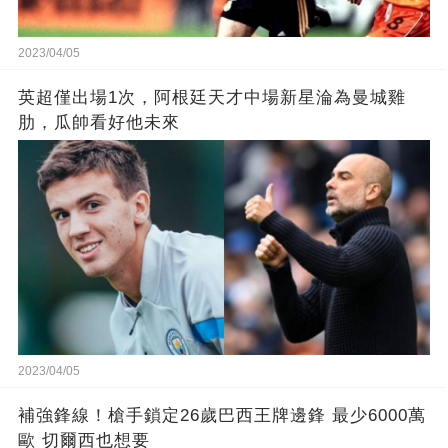
2023/04/05
英超僅出場1次，阿根廷天才中場新星淪為曼城雞
肋，瓜帥看好他未來
2023/04/05
補強鋒線！槍手鎖定26歲巴西王牌邊鋒 最少6000萬
歐 切爾西也想要