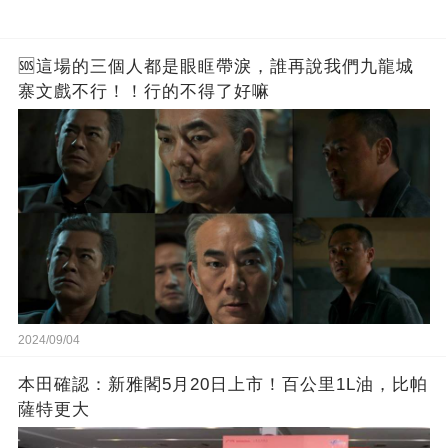
🆘這場的三個人都是眼眶帶淚，誰再說我們九龍城
寨文戲不行！！行的不得了好嘛
2024/09/04
本田確認：新雅閣5月20日上市！百公里1L油，比帕
薩特更大