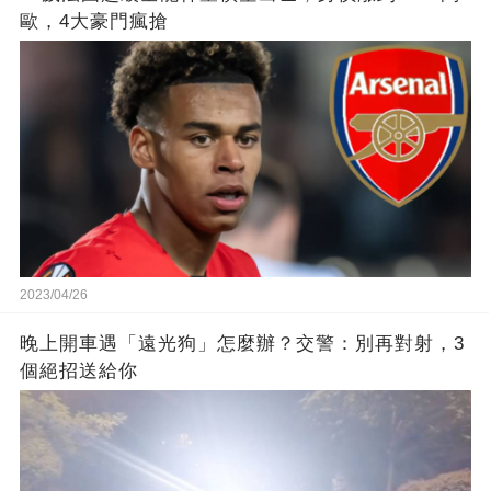
歐，4大豪門瘋搶
2023/04/26
晚上開車遇「遠光狗」怎麼辦？交警：別再對射，3
個絕招送給你