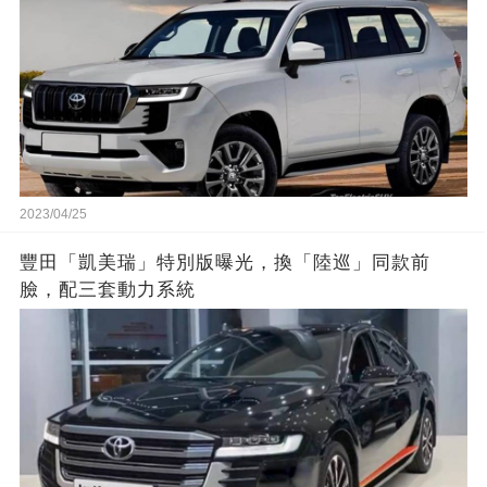
2023/04/25
豐田「凱美瑞」特別版曝光，換「陸巡」同款前
臉，配三套動力系統