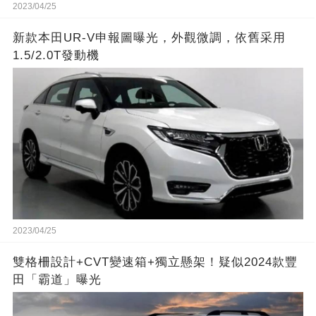
2023/04/25
新款本田UR-V申報圖曝光，外觀微調，依舊采用
1.5/2.0T發動機
2023/04/25
雙格柵設計+CVT變速箱+獨立懸架！疑似2024款豐
田「霸道」曝光