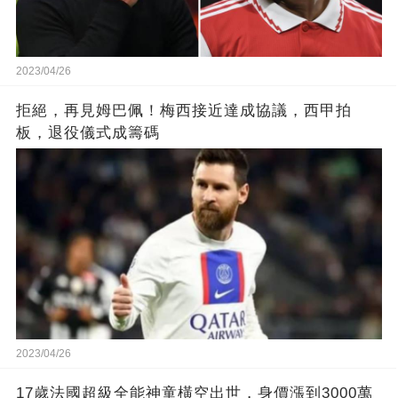
2023/04/26
拒絕，再見姆巴佩！梅西接近達成協議，西甲拍
板，退役儀式成籌碼
2023/04/26
17歲法國超級全能神童橫空出世，身價漲到3000萬