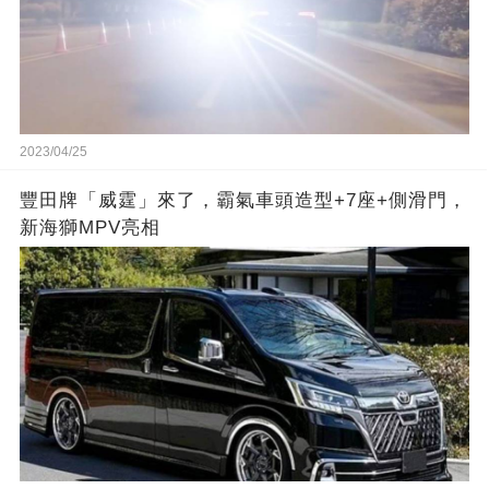
2023/04/25
豐田牌「威霆」來了，霸氣車頭造型+7座+側滑門，
新海獅MPV亮相