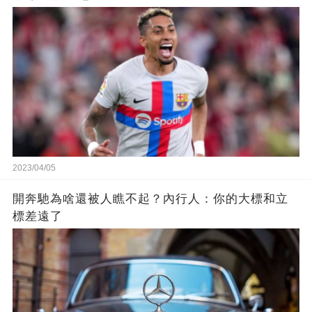
2023/04/05
開奔馳為啥還被人瞧不起？內行人：你的大標和立
標差遠了