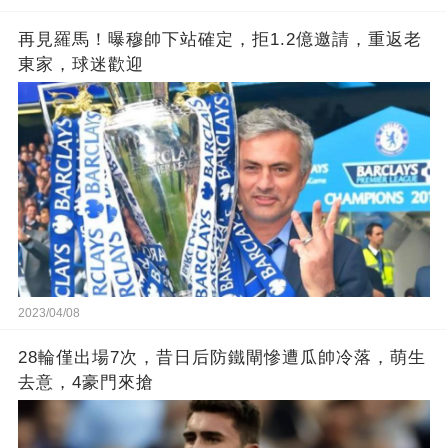
再見羅馬！曝穆帥下站確定，拒1.2億邀請，重返老
東家，球迷歡迎
2023/04/08
28輪僅出場7次，昔日后防鐵閘慘遭瓜帥冷落，萌生
去意，4豪門來搶