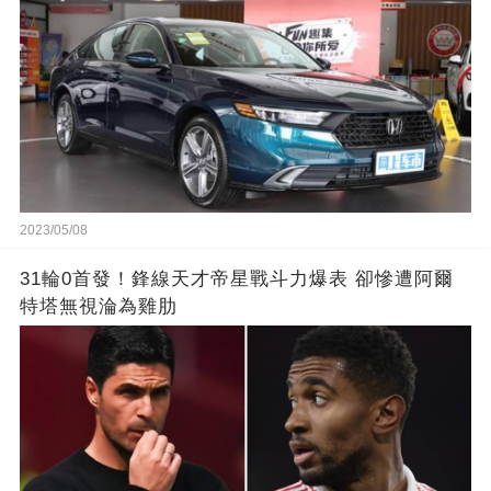
2023/05/08
31輪0首發！鋒線天才帝星戰斗力爆表 卻慘遭阿爾
特塔無視淪為雞肋