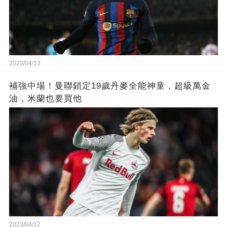
2023/04/13
補強中場！曼聯鎖定19歲丹麥全能神童，超級萬金
油，米蘭也要買他
2023/04/12