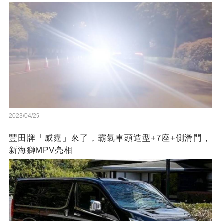
2023/04/25
豐田牌「威霆」來了，霸氣車頭造型+7座+側滑門，
新海獅MPV亮相