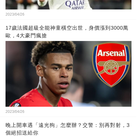
2023/04/26
17歲法國超級全能神童橫空出世，身價漲到3000萬
歐，4大豪門瘋搶
2023/04/26
晚上開車遇「遠光狗」怎麼辦？交警：別再對射，3
個絕招送給你