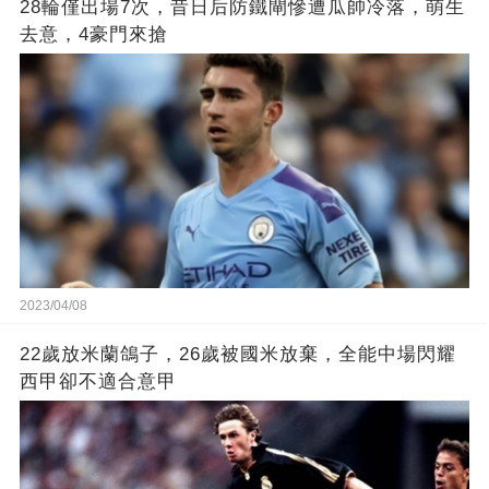
28輪僅出場7次，昔日后防鐵閘慘遭瓜帥冷落，萌生
去意，4豪門來搶
2023/04/08
22歲放米蘭鴿子，26歲被國米放棄，全能中場閃耀
西甲卻不適合意甲