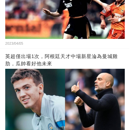
2023/04/05
英超僅出場1次，阿根廷天才中場新星淪為曼城雞
肋，瓜帥看好他未來