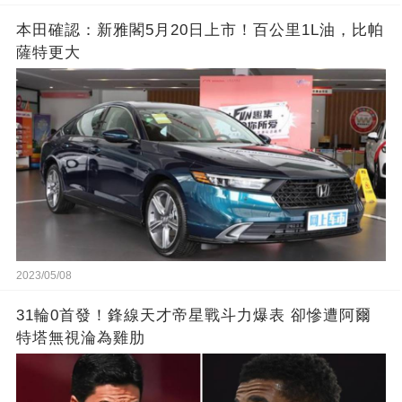
本田確認：新雅閣5月20日上市！百公里1L油，比帕
薩特更大
2023/05/08
31輪0首發！鋒線天才帝星戰斗力爆表 卻慘遭阿爾
特塔無視淪為雞肋