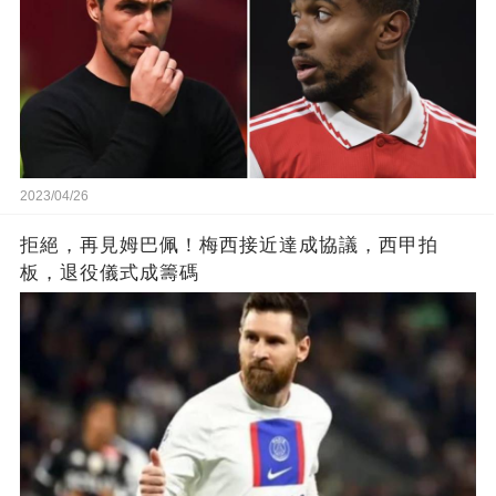
2023/04/26
拒絕，再見姆巴佩！梅西接近達成協議，西甲拍
板，退役儀式成籌碼