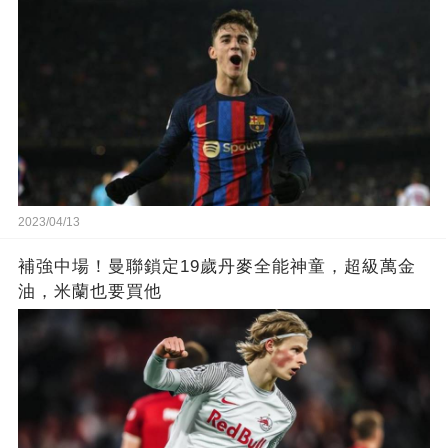
2023/04/13
補強中場！曼聯鎖定19歲丹麥全能神童，超級萬金
油，米蘭也要買他