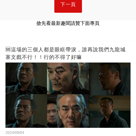
下一頁
搶先看最新趣聞請贊下面專頁
🆘這場的三個人都是眼眶帶淚，誰再說我們九龍城
寨文戲不行！！行的不得了好嘛
2024/09/04