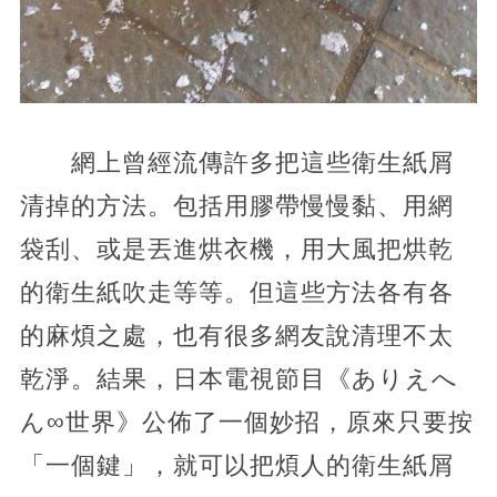
網上曾經流傳許多把這些衛生紙屑
清掉的方法。包括用膠帶慢慢黏、用網
袋刮、或是丟進烘衣機，用大風把烘乾
的衛生紙吹走等等。但這些方法各有各
的麻煩之處，也有很多網友說清理不太
乾淨。結果，日本電視節目《ありえへ
ん∞世界》公佈了一個妙招，原來只要按
「一個鍵」，就可以把煩人的衛生紙屑