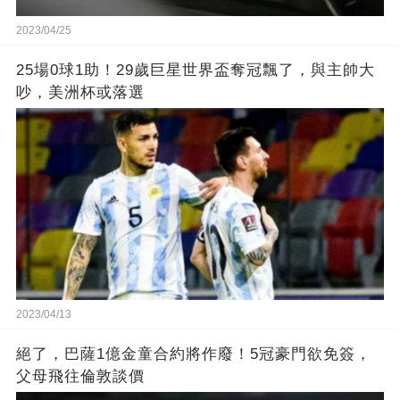
2023/04/25
25場0球1助！29歲巨星世界盃奪冠飄了，與主帥大
吵，美洲杯或落選
2023/04/13
絕了，巴薩1億金童合約將作廢！5冠豪門欲免簽，
父母飛往倫敦談價