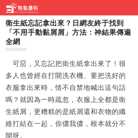
衛生紙忘記拿出來？日網友終于找到
「不用手動黏屑屑」方法：神結果傳遍
全網
2022/03/09
可惡，又忘記把衛生紙拿出來了！很
多人也曾經在打開洗衣機、要把洗好的
衣服拿出來時，情不自禁地喊出這句話
嗎？就因為一時疏忽，衣服上全都是衛
生紙屑，更糟糕的是紙屑還和衣物的纖
維打結在一起，你儂我儂，根本就分不
開呀。