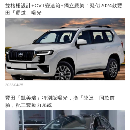
雙格柵設計+CVT變速箱+獨立懸架！疑似2024款豐
田「霸道」曝光
2023/04/25
豐田「凱美瑞」特別版曝光，換「陸巡」同款前
臉，配三套動力系統