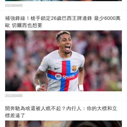
2023/04/05
補強鋒線！槍手鎖定26歲巴西王牌邊鋒 最少6000萬
歐 切爾西也想要
2023/04/05
開奔馳為啥還被人瞧不起？內行人：你的大標和立
標差遠了