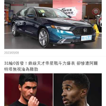
2023/05/08
31輪0首發！鋒線天才帝星戰斗力爆表 卻慘遭阿爾
特塔無視淪為雞肋