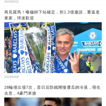
2023/04/12
再見羅馬！曝穆帥下站確定，拒1.2億邀請，重返老
東家，球迷歡迎
2023/04/08
28輪僅出場7次，昔日后防鐵閘慘遭瓜帥冷落，萌生
去意，4豪門來搶