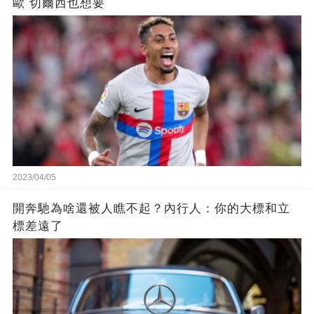
歐 切爾西也想要
2023/04/05
開奔馳為啥還被人瞧不起？內行人：你的大標和立
標差遠了