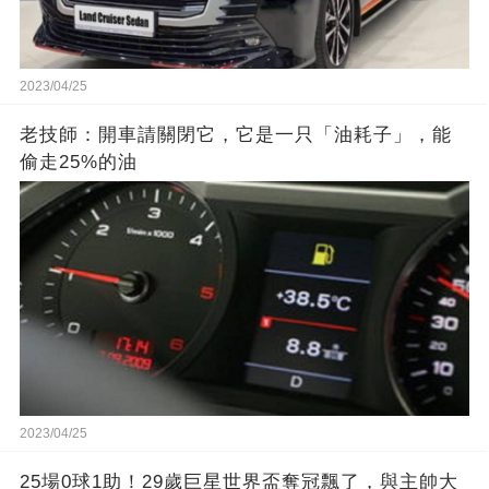
2023/04/25
老技師：開車請關閉它，它是一只「油耗子」，能
偷走25%的油
2023/04/25
25場0球1助！29歲巨星世界盃奪冠飄了，與主帥大