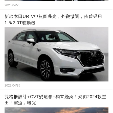
2023/04/25
新款本田UR-V申報圖曝光，外觀微調，依舊采用
1.5/2.0T發動機
2023/04/25
雙格柵設計+CVT變速箱+獨立懸架！疑似2024款豐
田「霸道」曝光