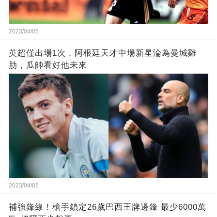
2023/04/05
英超僅出場1次，阿根廷天才中場新星淪為曼城雞
肋，瓜帥看好他未來
2023/04/05
補強鋒線！槍手鎖定26歲巴西王牌邊鋒 最少6000萬