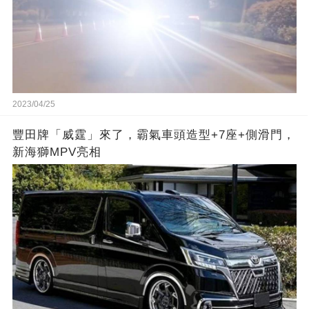
2023/04/25
豐田牌「威霆」來了，霸氣車頭造型+7座+側滑門，
新海獅MPV亮相