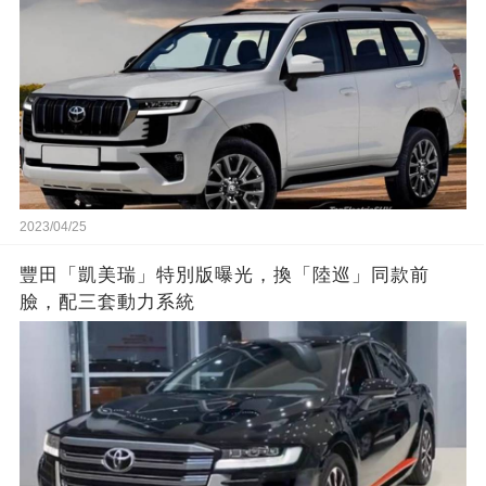
2023/04/25
豐田「凱美瑞」特別版曝光，換「陸巡」同款前
臉，配三套動力系統