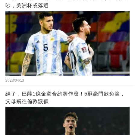
吵，美洲杯或落選
2023/04/13
絕了，巴薩1億金童合約將作廢！5冠豪門欲免簽，
父母飛往倫敦談價