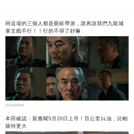
🆘這場的三個人都是眼眶帶淚，誰再說我們九龍城
寨文戲不行！！行的不得了好嘛
2024/09/04
本田確認：新雅閣5月20日上市！百公里1L油，比帕
薩特更大