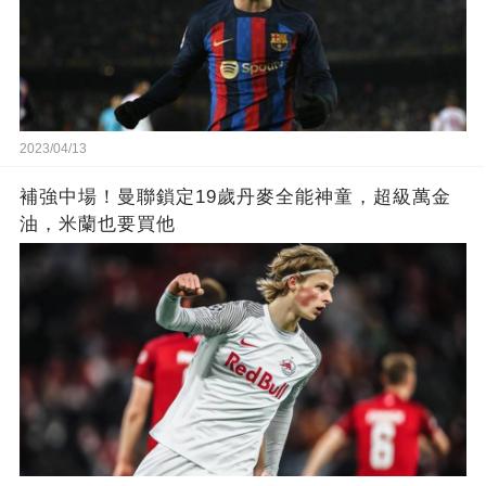
2023/04/13
補強中場！曼聯鎖定19歲丹麥全能神童，超級萬金
油，米蘭也要買他