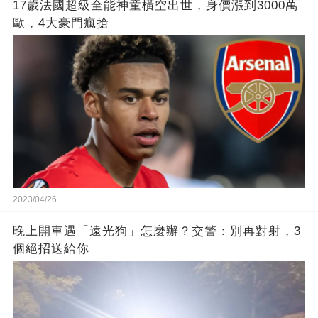
17歲法國超級全能神童橫空出世，身價漲到3000萬
歐，4大豪門瘋搶
2023/04/26
晚上開車遇「遠光狗」怎麼辦？交警：別再對射，3
個絕招送給你