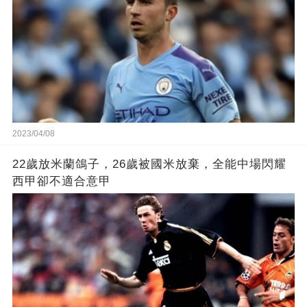
2023/04/08
22歲放米蘭鴿子，26歲被國米放棄，全能中場閃耀
西甲卻不適合意甲