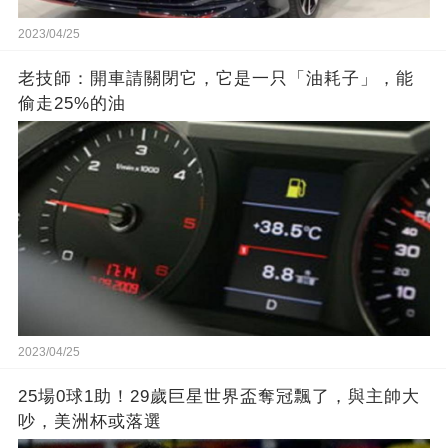
2023/04/25
老技師：開車請關閉它，它是一只「油耗子」，能
偷走25%的油
2023/04/25
25場0球1助！29歲巨星世界盃奪冠飄了，與主帥大
吵，美洲杯或落選