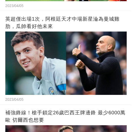
2023/04/05
英超僅出場1次，阿根廷天才中場新星淪為曼城雞
肋，瓜帥看好他未來
2023/04/05
補強鋒線！槍手鎖定26歲巴西王牌邊鋒 最少6000萬
歐 切爾西也想要