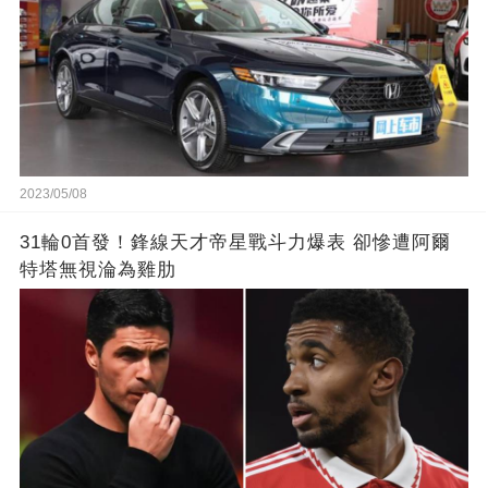
2023/05/08
31輪0首發！鋒線天才帝星戰斗力爆表 卻慘遭阿爾
特塔無視淪為雞肋