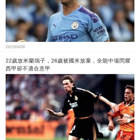
2023/04/08
22歲放米蘭鴿子，26歲被國米放棄，全能中場閃耀
西甲卻不適合意甲