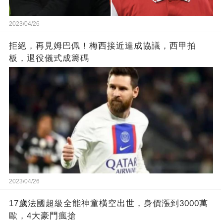
2023/04/26
拒絕，再見姆巴佩！梅西接近達成協議，西甲拍
板，退役儀式成籌碼
2023/04/26
17歲法國超級全能神童橫空出世，身價漲到3000萬
歐，4大豪門瘋搶