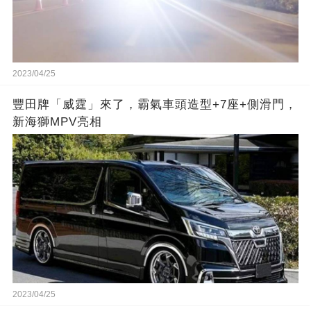
2023/04/25
豐田牌「威霆」來了，霸氣車頭造型+7座+側滑門，
新海獅MPV亮相
2023/04/25