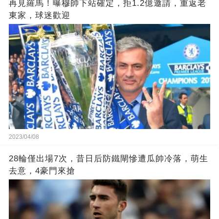
再見羅馬！曝穆帥下站確定，拒1.2億邀請，重返老
東家，球迷歡迎
2023/04/08
28輪僅出場7次，昔日后防鐵閘慘遭瓜帥冷落，萌生
去意，4豪門來搶