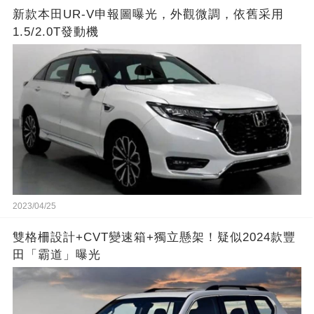
新款本田UR-V申報圖曝光，外觀微調，依舊采用
1.5/2.0T發動機
2023/04/25
雙格柵設計+CVT變速箱+獨立懸架！疑似2024款豐
田「霸道」曝光