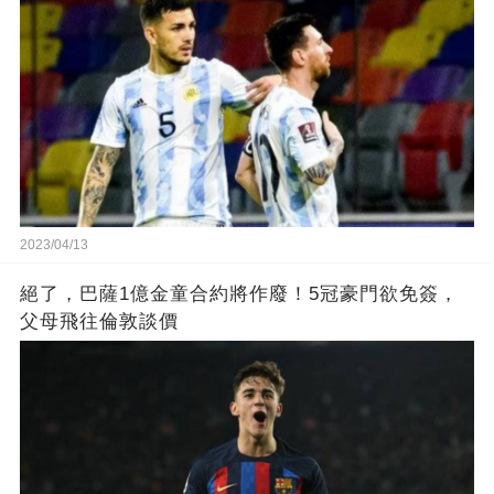
2023/04/13
絕了，巴薩1億金童合約將作廢！5冠豪門欲免簽，
父母飛往倫敦談價