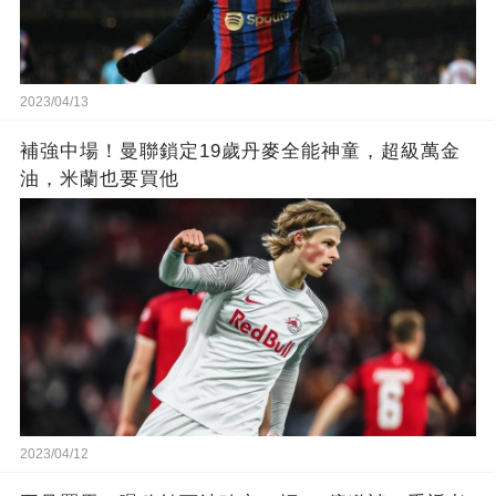
2023/04/13
補強中場！曼聯鎖定19歲丹麥全能神童，超級萬金
油，米蘭也要買他
2023/04/12