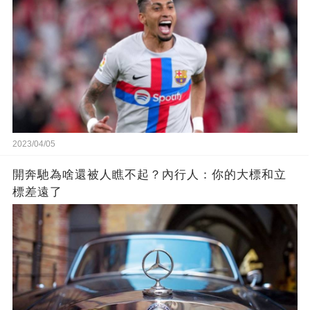
2023/04/05
開奔馳為啥還被人瞧不起？內行人：你的大標和立
標差遠了