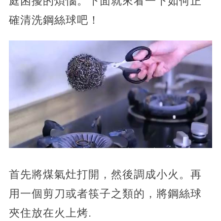
庭困擾的煩惱。下面就來看一下如何正
確清洗鋼絲球吧！
首先將煤氣灶打開，然後調成小火。再
用一個剪刀或者筷子之類的，將鋼絲球
夾住放在火上烤.