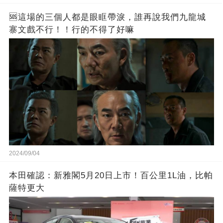
🆘這場的三個人都是眼眶帶淚，誰再說我們九龍城
寨文戲不行！！行的不得了好嘛
2024/09/04
本田確認：新雅閣5月20日上市！百公里1L油，比帕
薩特更大