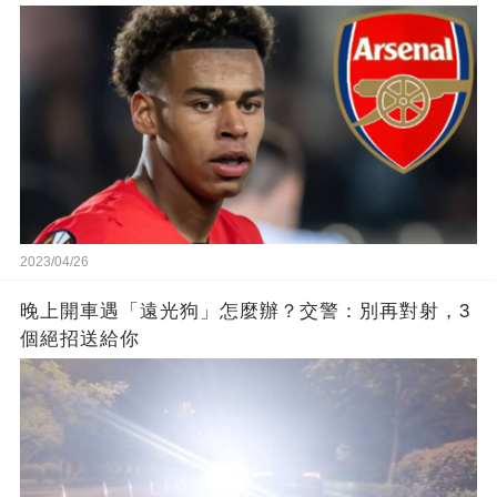
2023/04/26
晚上開車遇「遠光狗」怎麼辦？交警：別再對射，3
個絕招送給你