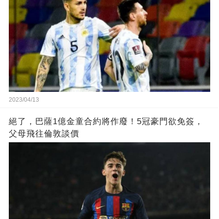
2023/04/13
絕了，巴薩1億金童合約將作廢！5冠豪門欲免簽，
父母飛往倫敦談價