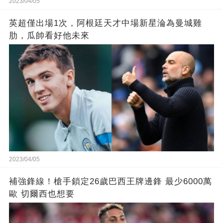
2023/04/05
英超僅出場1次，阿根廷天才中場新星淪為曼城雞
肋，瓜帥看好他未來
2023/04/05
補強鋒線！槍手鎖定26歲巴西王牌邊鋒 最少6000萬
歐 切爾西也想要