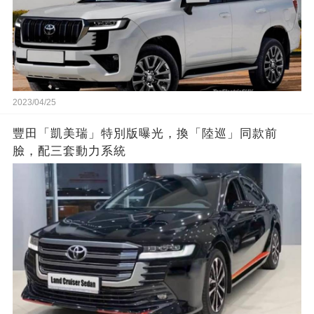
2023/04/25
豐田「凱美瑞」特別版曝光，換「陸巡」同款前
臉，配三套動力系統