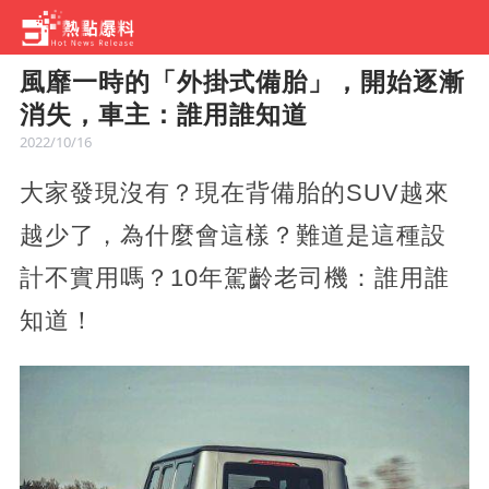
風靡一時的「外掛式備胎」，開始逐漸
消失，車主：誰用誰知道
2022/10/16
大家發現沒有？現在背備胎的SUV越來
越少了，為什麼會這樣？難道是這種設
計不實用嗎？10年駕齡老司機：誰用誰
知道！