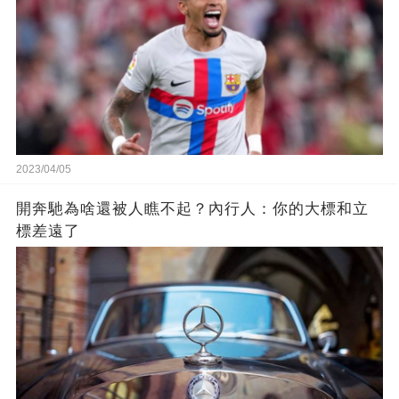
2023/04/05
開奔馳為啥還被人瞧不起？內行人：你的大標和立
標差遠了