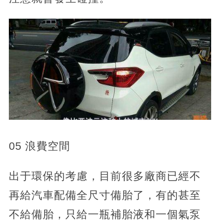
05 浪費空間
出于環保的考慮，目前很多廠商已經不
再給汽車配備全尺寸備胎了，有的甚至
不給備胎，只給一瓶補胎液和一個氣泵