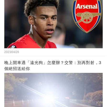
2023/04/26
晚上開車遇「遠光狗」怎麼辦？交警：別再對射，3
個絕招送給你