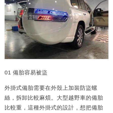
01 備胎容易被盜
外掛式備胎需要在外殼上加裝防盜螺
絲，拆卸比較麻煩。大型越野車的備胎
比較重，這種外掛式的設計，想把備胎