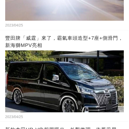
2023/04/25
豐田牌「威霆」來了，霸氣車頭造型+7座+側滑門，
新海獅MPV亮相
2023/04/25