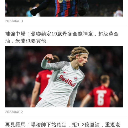
2023/04/13
補強中場！曼聯鎖定19歲丹麥全能神童，超級萬金
油，米蘭也要買他
2023/04/12
再見羅馬！曝穆帥下站確定，拒1.2億邀請，重返老