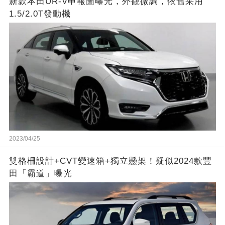
新款本田UR-V申報圖曝光，外觀微調，依舊采用
1.5/2.0T發動機
2023/04/25
雙格柵設計+CVT變速箱+獨立懸架！疑似2024款豐
田「霸道」曝光