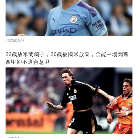
2023/04/08
22歲放米蘭鴿子，26歲被國米放棄，全能中場閃耀
西甲卻不適合意甲