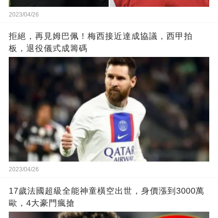
2023/04/26
拒絕，再見姆巴佩！梅西接近達成協議，西甲拍
板，退役儀式成籌碼
2023/04/26
17歲法國超級全能神童橫空出世，身價漲到3000萬
歐，4大豪門瘋搶