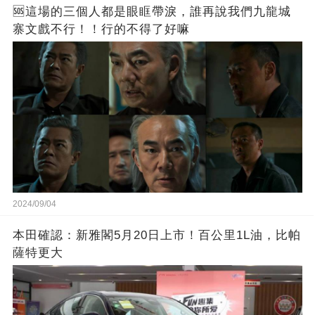
🆘這場的三個人都是眼眶帶淚，誰再說我們九龍城
寨文戲不行！！行的不得了好嘛
2024/09/04
本田確認：新雅閣5月20日上市！百公里1L油，比帕
薩特更大