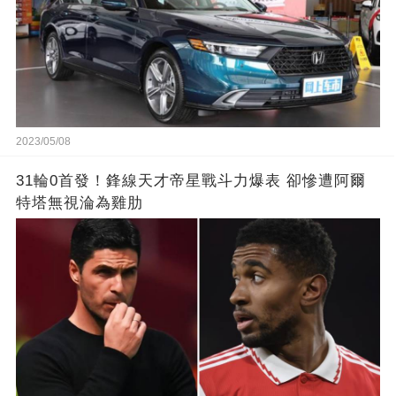
2023/05/08
31輪0首發！鋒線天才帝星戰斗力爆表 卻慘遭阿爾
特塔無視淪為雞肋