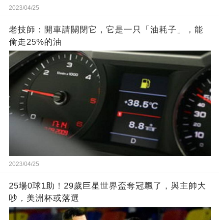
2023/04/25
老技師：開車請關閉它，它是一只「油耗子」，能
偷走25%的油
2023/04/25
25場0球1助！29歲巨星世界盃奪冠飄了，與主帥大
吵，美洲杯或落選