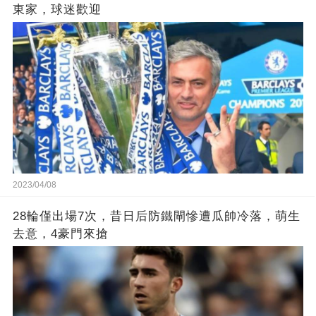
東家，球迷歡迎
2023/04/08
28輪僅出場7次，昔日后防鐵閘慘遭瓜帥冷落，萌生
去意，4豪門來搶