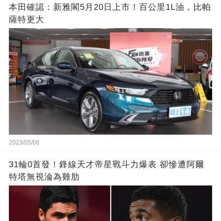
本田確認：新雅閣5月20日上市！百公里1L油，比帕
薩特更大
2023/05/08
31輪0首發！鋒線天才帝星戰斗力爆表 卻慘遭阿爾
特塔無視淪為雞肋