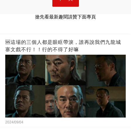
搶先看最新趣聞請贊下面專頁
🆘這場的三個人都是眼眶帶淚，誰再說我們九龍城
寨文戲不行！！行的不得了好嘛
2024/09/04