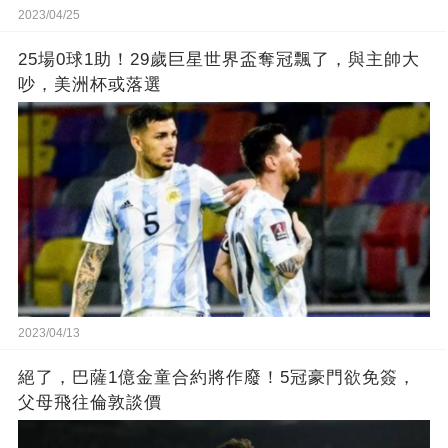
2023/04/25
25場0球1助！29歲巨星世界盃奪冠飄了，與主帥大
吵，美洲杯或落選
2023/04/13
絕了，巴薩1億金童合約將作廢！5冠豪門欲免簽，
父母飛往倫敦談價