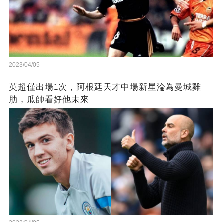
2023/04/05
英超僅出場1次，阿根廷天才中場新星淪為曼城雞
肋，瓜帥看好他未來