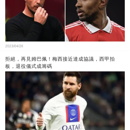
2023/04/26
拒絕，再見姆巴佩！梅西接近達成協議，西甲拍
板，退役儀式成籌碼