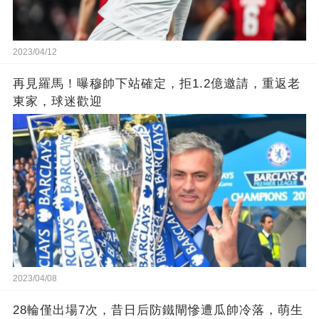
2023/04/12
再見羅馬！曝穆帥下站確定，拒1.2億邀請，重返老
東家，球迷歡迎
2023/04/08
28輪僅出場7次，昔日后防鐵閘慘遭瓜帥冷落，萌生