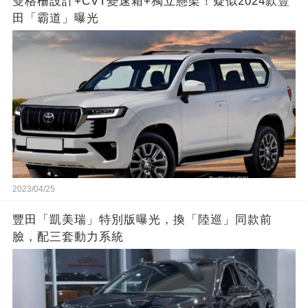
雙格柵設計+CVT變速箱+獨立懸架！疑似2024款豐
田「霸道」曝光
2023/04/25
豐田「凱美瑞」特別版曝光，換「陸巡」同款前
臉，配三套動力系統