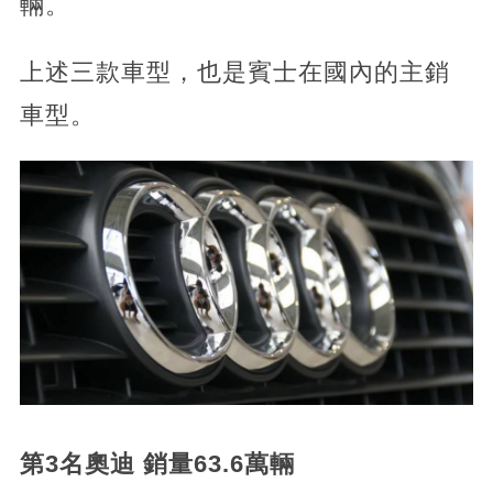
輛。
上述三款車型，也是賓士在國內的主銷
車型。
第3名奧迪 銷量63.6萬輛