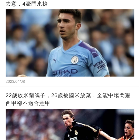
去意，4豪門來搶
2023/04/08
22歲放米蘭鴿子，26歲被國米放棄，全能中場閃耀
西甲卻不適合意甲