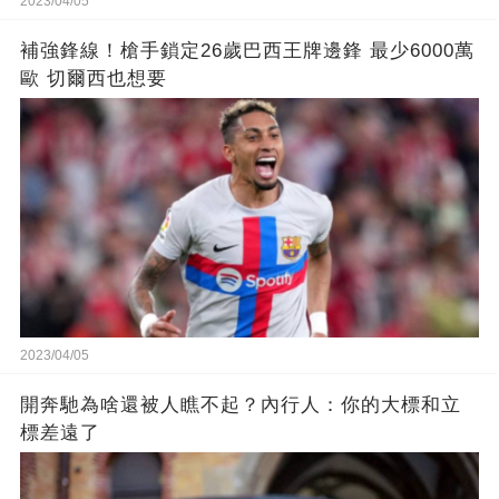
2023/04/05
補強鋒線！槍手鎖定26歲巴西王牌邊鋒 最少6000萬
歐 切爾西也想要
2023/04/05
開奔馳為啥還被人瞧不起？內行人：你的大標和立
標差遠了