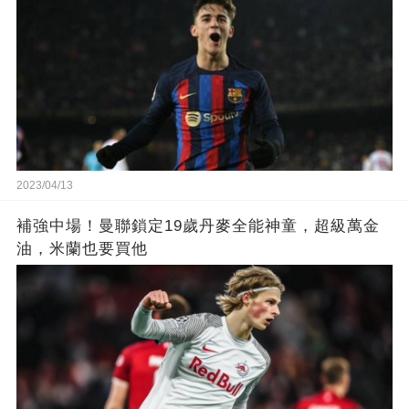
2023/04/13
補強中場！曼聯鎖定19歲丹麥全能神童，超級萬金
油，米蘭也要買他