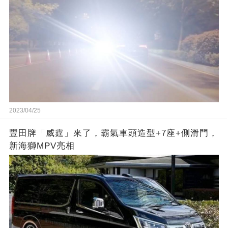
2023/04/25
豐田牌「威霆」來了，霸氣車頭造型+7座+側滑門，
新海獅MPV亮相