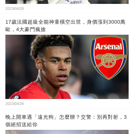
2023/04/26
17歲法國超級全能神童橫空出世，身價漲到3000萬
歐，4大豪門瘋搶
2023/04/26
晚上開車遇「遠光狗」怎麼辦？交警：別再對射，3
個絕招送給你