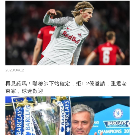
2023/04/12
再見羅馬！曝穆帥下站確定，拒1.2億邀請，重返老
東家，球迷歡迎