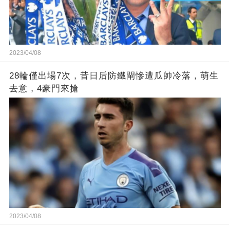
2023/04/08
28輪僅出場7次，昔日后防鐵閘慘遭瓜帥冷落，萌生
去意，4豪門來搶
2023/04/08