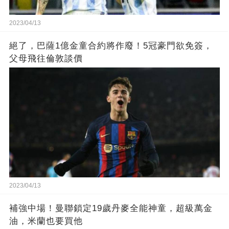
2023/04/13
絕了，巴薩1億金童合約將作廢！5冠豪門欲免簽，
父母飛往倫敦談價
2023/04/13
補強中場！曼聯鎖定19歲丹麥全能神童，超級萬金
油，米蘭也要買他