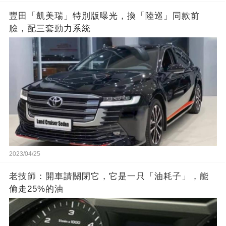
豐田「凱美瑞」特別版曝光，換「陸巡」同款前
臉，配三套動力系統
2023/04/25
老技師：開車請關閉它，它是一只「油耗子」，能
偷走25%的油