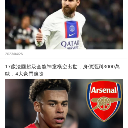
2023/04/26
17歲法國超級全能神童橫空出世，身價漲到3000萬
歐，4大豪門瘋搶