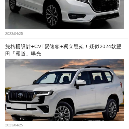
2023/04/25
雙格柵設計+CVT變速箱+獨立懸架！疑似2024款豐
田「霸道」曝光
2023/04/25