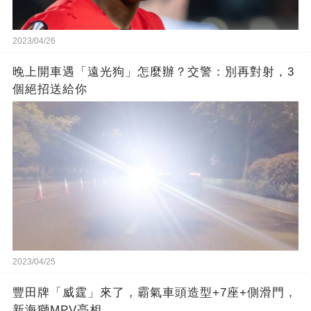
2023/04/26
晚上開車遇「遠光狗」怎麼辦？交警：別再對射，3
個絕招送給你
2023/04/25
豐田牌「威霆」來了，霸氣車頭造型+7座+側滑門，
新海獅MPV亮相