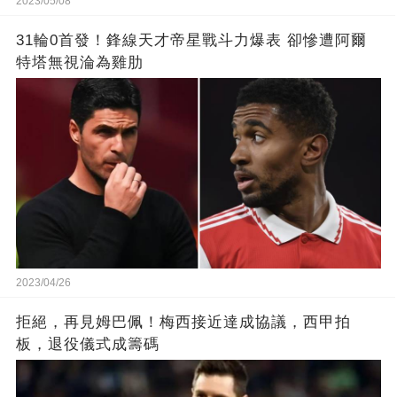
2023/05/08
31輪0首發！鋒線天才帝星戰斗力爆表 卻慘遭阿爾
特塔無視淪為雞肋
2023/04/26
拒絕，再見姆巴佩！梅西接近達成協議，西甲拍
板，退役儀式成籌碼