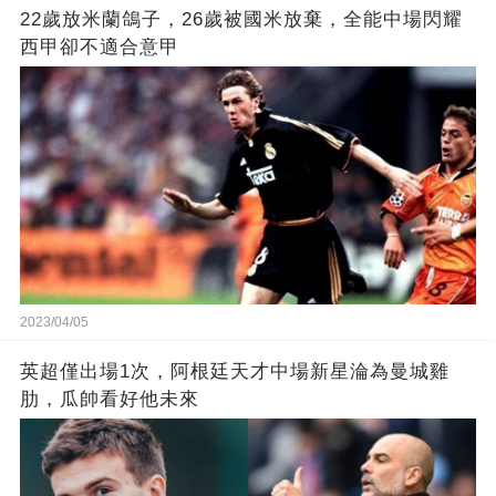
22歲放米蘭鴿子，26歲被國米放棄，全能中場閃耀
西甲卻不適合意甲
2023/04/05
英超僅出場1次，阿根廷天才中場新星淪為曼城雞
肋，瓜帥看好他未來