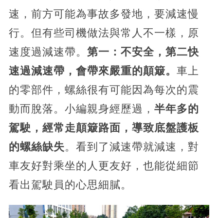
速，前方可能為事故多發地，要減速慢
行。但有些司機做法與常人不一樣，原
速度過減速帶。
第一：不安全，第二快
速過減速帶，會帶來嚴重的顛簸。
車上
的零部件，螺絲很有可能因為每次的震
動而脫落。小編親身經歷過，
半年多的
駕駛，經常走顛簸路面，導致底盤護板
的螺絲缺失
。看到了減速帶就減速，對
車友好對乘坐的人更友好，也能從細節
看出駕駛員的心思細膩。