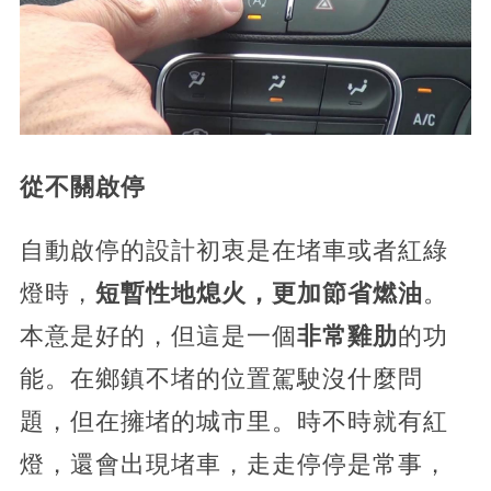
從不關啟停
自動啟停的設計初衷是在堵車或者紅綠
燈時，
短暫性地熄火，更加節省燃油
。
本意是好的，但這是一個
非常雞肋
的功
能。在鄉鎮不堵的位置駕駛沒什麼問
題，但在擁堵的城市里。時不時就有紅
燈，還會出現堵車，走走停停是常事，