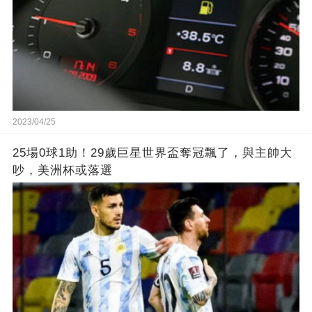
2023/04/25
25場0球1助！29歲巨星世界盃奪冠飄了，與主帥大
吵，美洲杯或落選