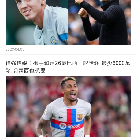
2023/04/05
補強鋒線！槍手鎖定26歲巴西王牌邊鋒 最少6000萬
歐 切爾西也想要