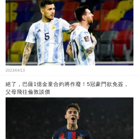
2023/04/13
絕了，巴薩1億金童合約將作廢！5冠豪門欲免簽，
父母飛往倫敦談價