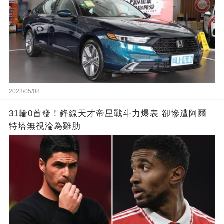
2023/05/08
31輪0首發！鋒線天才帝星戰斗力爆表 卻慘遭阿爾
特塔無視淪為雞肋