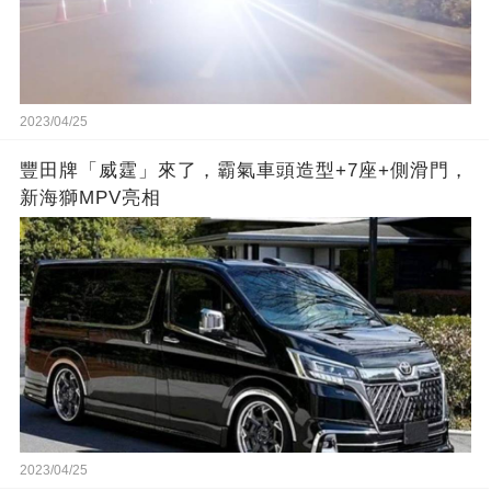
2023/04/25
豐田牌「威霆」來了，霸氣車頭造型+7座+側滑門，
新海獅MPV亮相
2023/04/25