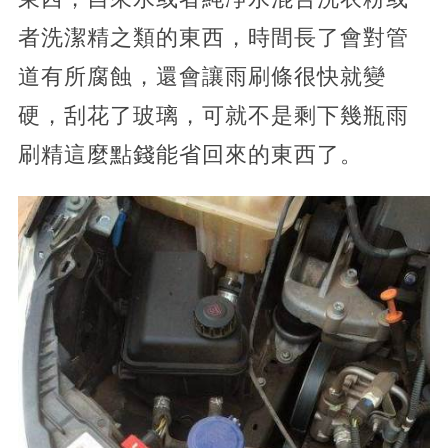
者洗潔精之類的東西，時間長了會對管
道有所腐蝕，還會讓雨刷條很快就變
硬，刮花了玻璃，可就不是剩下幾瓶雨
刷精這麼點錢能省回來的東西了。