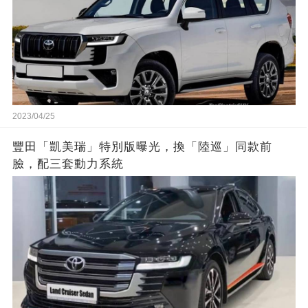
2023/04/25
豐田「凱美瑞」特別版曝光，換「陸巡」同款前
臉，配三套動力系統