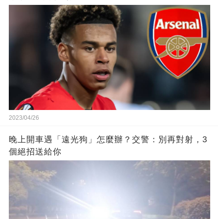
2023/04/26
晚上開車遇「遠光狗」怎麼辦？交警：別再對射，3
個絕招送給你