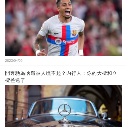
2023/04/05
開奔馳為啥還被人瞧不起？內行人：你的大標和立
標差遠了