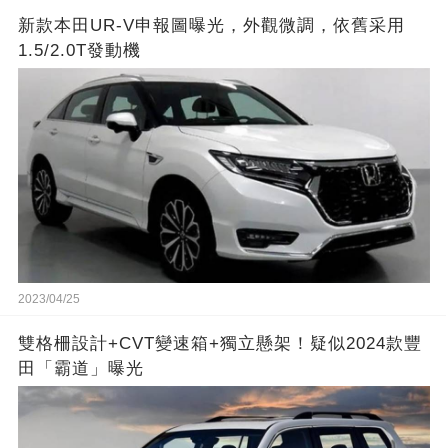
新款本田UR-V申報圖曝光，外觀微調，依舊采用
1.5/2.0T發動機
2023/04/25
雙格柵設計+CVT變速箱+獨立懸架！疑似2024款豐
田「霸道」曝光