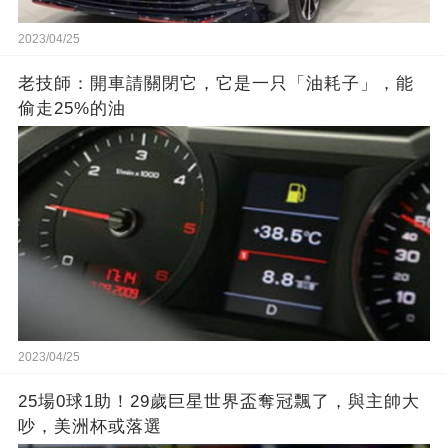
2023/04/25
老技師：開車請關閉它，它是一只「油耗子」，能
偷走25%的油
2023/04/25
25場0球1助！29歲巨星世界盃奪冠飄了，與主帥大
吵，美洲杯或落選