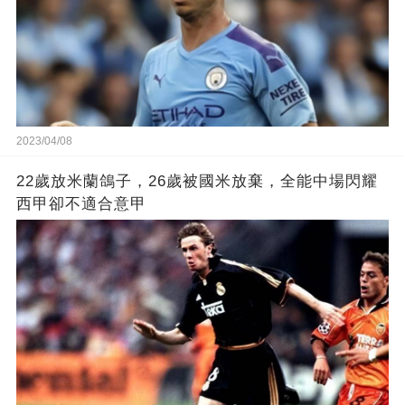
2023/04/08
22歲放米蘭鴿子，26歲被國米放棄，全能中場閃耀
西甲卻不適合意甲