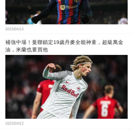
2023/04/13
補強中場！曼聯鎖定19歲丹麥全能神童，超級萬金
油，米蘭也要買他
2023/04/12