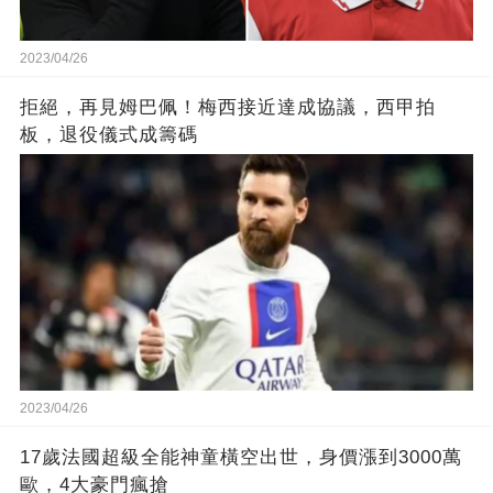
2023/04/26
拒絕，再見姆巴佩！梅西接近達成協議，西甲拍
板，退役儀式成籌碼
2023/04/26
17歲法國超級全能神童橫空出世，身價漲到3000萬
歐，4大豪門瘋搶