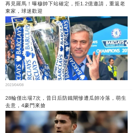
再見羅馬！曝穆帥下站確定，拒1.2億邀請，重返老
東家，球迷歡迎
2023/04/08
28輪僅出場7次，昔日后防鐵閘慘遭瓜帥冷落，萌生
去意，4豪門來搶