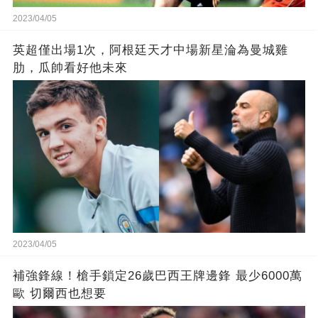
2023/04/05
英超僅出場1次，阿根廷天才中場新星淪為曼城雞
肋，瓜帥看好他未來
2023/04/05
補強鋒線！槍手鎖定26歲巴西王牌邊鋒 最少6000萬
歐 切爾西也想要