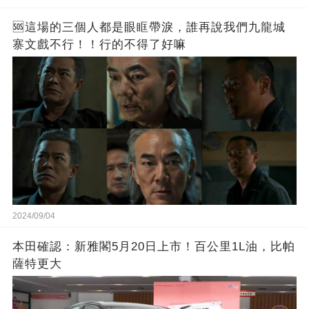
🆘這場的三個人都是眼眶帶淚，誰再說我們九龍城
寨文戲不行！！行的不得了好嘛
2024/09/04
本田確認：新雅閣5月20日上市！百公里1L油，比帕
薩特更大