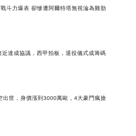
星戰斗力爆表 卻慘遭阿爾特塔無視淪為雞肋
接近達成協議，西甲拍板，退役儀式成籌碼
空出世，身價漲到3000萬歐，4大豪門瘋搶