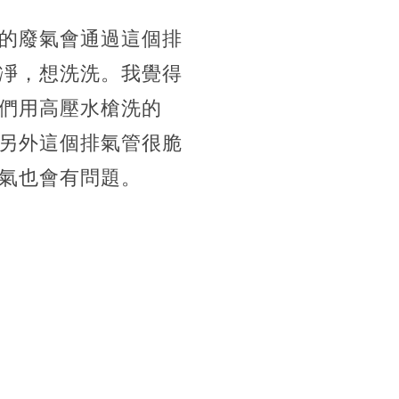
的廢氣會通過這個排
凈，想洗洗。我覺得
們用高壓水槍洗的
另外這個排氣管很脆
氣也會有問題。