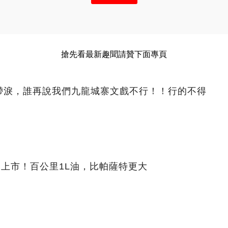
搶先看最新趣聞請贊下面專頁
眶帶淚，誰再說我們九龍城寨文戲不行！！行的不得
日上市！百公里1L油，比帕薩特更大