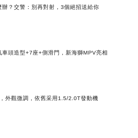
麼辦？交警：別再對射，3個絕招送給你
車頭造型+7座+側滑門，新海獅MPV亮相
，外觀微調，依舊采用1.5/2.0T發動機