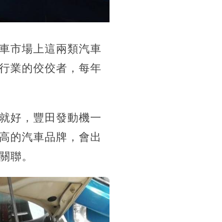
車市場上這兩類汽車
行業的佼佼者，每年
就好，豐田發動機一
高的汽車品牌，會出
關聯。