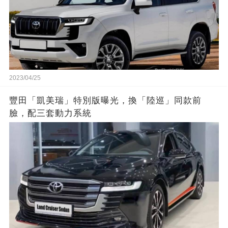
2023/04/25
豐田「凱美瑞」特別版曝光，換「陸巡」同款前
臉，配三套動力系統