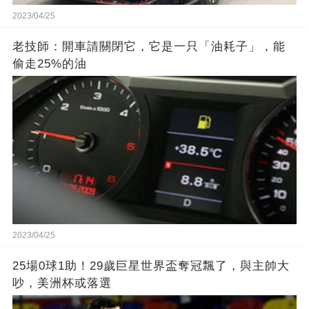
2023/04/25
老技師：開車請關閉它，它是一只「油耗子」，能
偷走25%的油
2023/04/25
25場0球1助！29歲巨星世界盃奪冠飄了，與主帥大
吵，美洲杯或落選