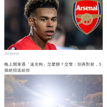
2023/04/26
晚上開車遇「遠光狗」怎麼辦？交警：別再對射，3
個絕招送給你