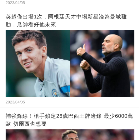
2023/04/05
英超僅出場1次，阿根廷天才中場新星淪為曼城雞
肋，瓜帥看好他未來
2023/04/05
補強鋒線！槍手鎖定26歲巴西王牌邊鋒 最少6000萬
歐 切爾西也想要