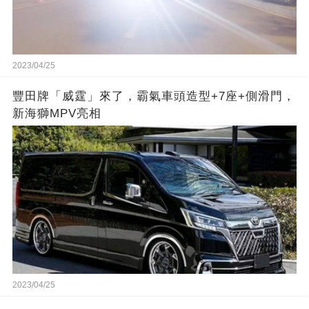
2023/04/25
豐田牌「威霆」來了，霸氣車頭造型+7座+側滑門，
新海獅MPV亮相
2023/04/25