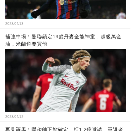
2023/04/13
補強中場！曼聯鎖定19歲丹麥全能神童，超級萬金
油，米蘭也要買他
2023/04/12
再見羅馬！曝穆帥下站確定，拒1.2億邀請，重返老