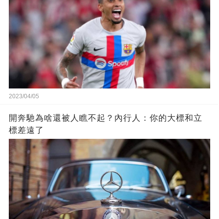
2023/04/05
開奔馳為啥還被人瞧不起？內行人：你的大標和立
標差遠了