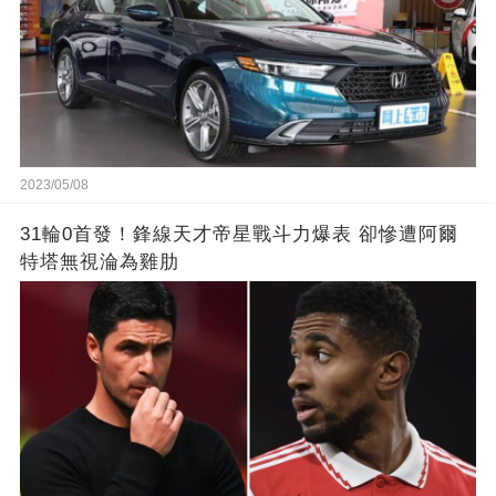
2023/05/08
31輪0首發！鋒線天才帝星戰斗力爆表 卻慘遭阿爾
特塔無視淪為雞肋