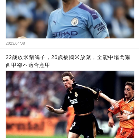
2023/04/08
22歲放米蘭鴿子，26歲被國米放棄，全能中場閃耀
西甲卻不適合意甲