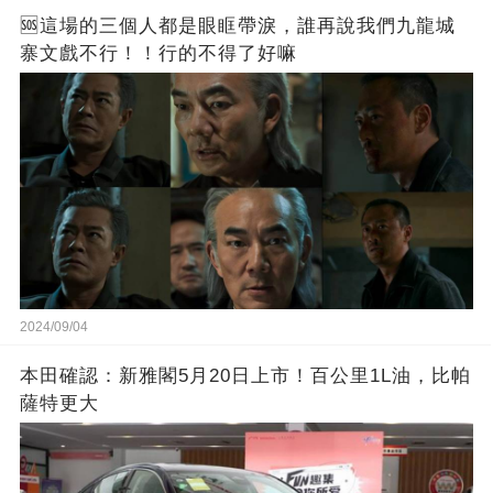
🆘這場的三個人都是眼眶帶淚，誰再說我們九龍城
寨文戲不行！！行的不得了好嘛
2024/09/04
本田確認：新雅閣5月20日上市！百公里1L油，比帕
薩特更大