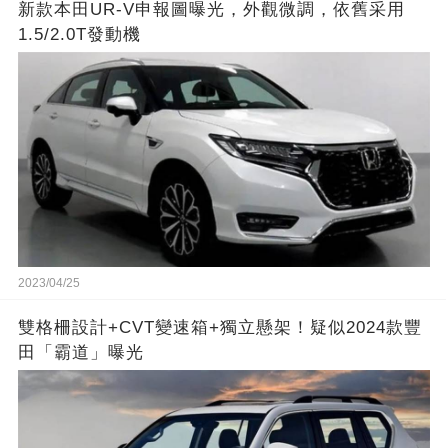
新款本田UR-V申報圖曝光，外觀微調，依舊采用
1.5/2.0T發動機
2023/04/25
雙格柵設計+CVT變速箱+獨立懸架！疑似2024款豐
田「霸道」曝光