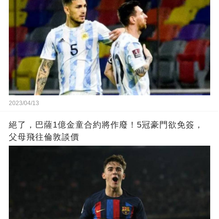
2023/04/13
絕了，巴薩1億金童合約將作廢！5冠豪門欲免簽，
父母飛往倫敦談價