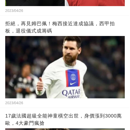
2023/04/26
拒絕，再見姆巴佩！梅西接近達成協議，西甲拍
板，退役儀式成籌碼
2023/04/26
17歲法國超級全能神童橫空出世，身價漲到3000萬
歐，4大豪門瘋搶