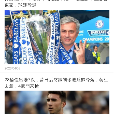
東家，球迷歡迎
2023/04/08
28輪僅出場7次，昔日后防鐵閘慘遭瓜帥冷落，萌生
去意，4豪門來搶