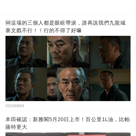
🆘這場的三個人都是眼眶帶淚，誰再說我們九龍城
寨文戲不行！！行的不得了好嘛
2024/09/04
本田確認：新雅閣5月20日上市！百公里1L油，比帕
薩特更大