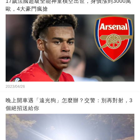
17歲法國超級全能神童橫空出世，身價漲到3000萬
歐，4大豪門瘋搶
2023/04/26
晚上開車遇「遠光狗」怎麼辦？交警：別再對射，3
個絕招送給你