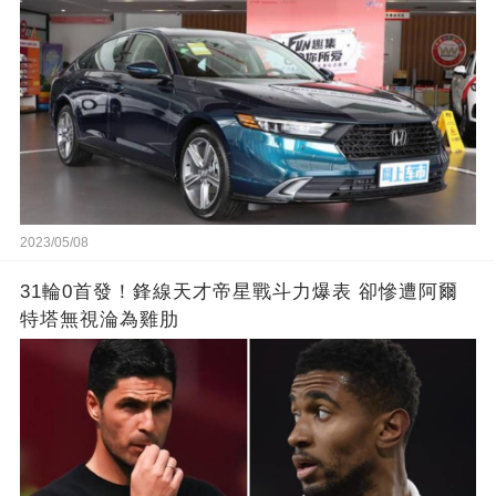
2023/05/08
31輪0首發！鋒線天才帝星戰斗力爆表 卻慘遭阿爾
特塔無視淪為雞肋