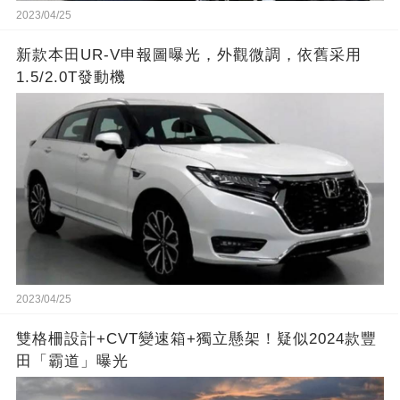
2023/04/25
新款本田UR-V申報圖曝光，外觀微調，依舊采用
1.5/2.0T發動機
2023/04/25
雙格柵設計+CVT變速箱+獨立懸架！疑似2024款豐
田「霸道」曝光