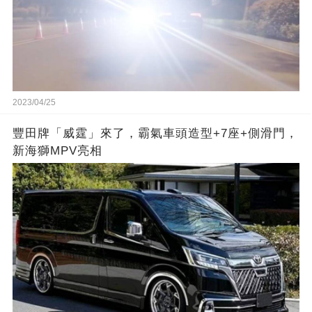
2023/04/25
豐田牌「威霆」來了，霸氣車頭造型+7座+側滑門，
新海獅MPV亮相