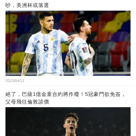
吵，美洲杯或落選
2023/04/13
絕了，巴薩1億金童合約將作廢！5冠豪門欲免簽，
父母飛往倫敦談價