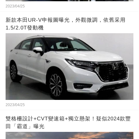
2023/04/25
新款本田UR-V申報圖曝光，外觀微調，依舊采用
1.5/2.0T發動機
2023/04/25
雙格柵設計+CVT變速箱+獨立懸架！疑似2024款豐
田「霸道」曝光