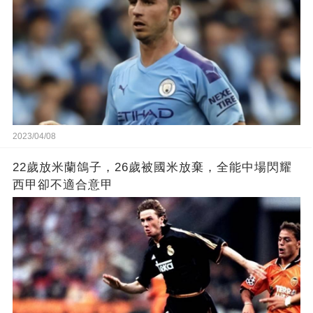
2023/04/08
22歲放米蘭鴿子，26歲被國米放棄，全能中場閃耀
西甲卻不適合意甲