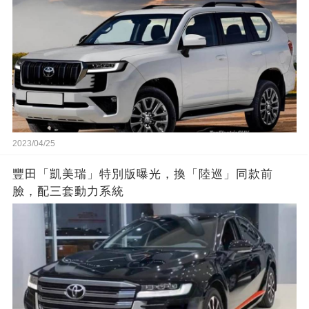
2023/04/25
豐田「凱美瑞」特別版曝光，換「陸巡」同款前
臉，配三套動力系統