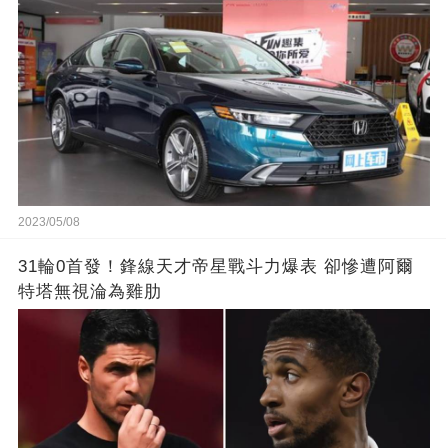
2023/05/08
31輪0首發！鋒線天才帝星戰斗力爆表 卻慘遭阿爾
特塔無視淪為雞肋