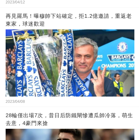
2023/04/12
再見羅馬！曝穆帥下站確定，拒1.2億邀請，重返老
東家，球迷歡迎
2023/04/08
28輪僅出場7次，昔日后防鐵閘慘遭瓜帥冷落，萌生
去意，4豪門來搶