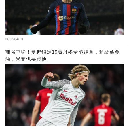
2023/04/13
補強中場！曼聯鎖定19歲丹麥全能神童，超級萬金
油，米蘭也要買他