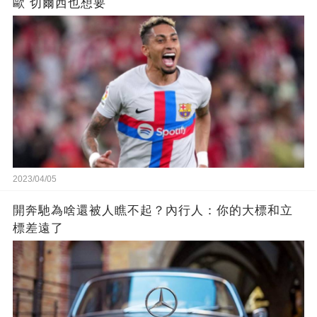
歐 切爾西也想要
2023/04/05
開奔馳為啥還被人瞧不起？內行人：你的大標和立
標差遠了