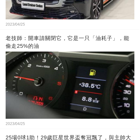
2023/04/25
老技師：開車請關閉它，它是一只「油耗子」，能
偷走25%的油
2023/04/25
25場0球1助！29歲巨星世界盃奪冠飄了，與主帥大