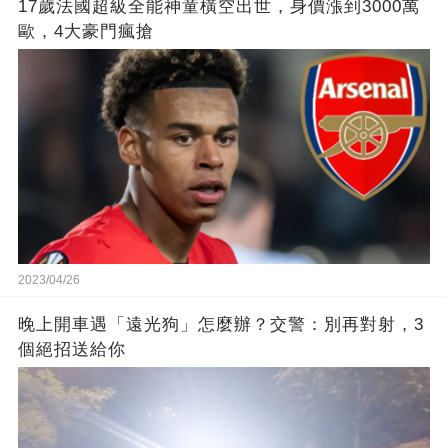
17歲法國超級全能神童橫空出世，身價漲到3000萬
歐，4大豪門瘋搶
2023/04/26
晚上開車遇「遠光狗」怎麼辦？交警：別再對射，3
個絕招送給你