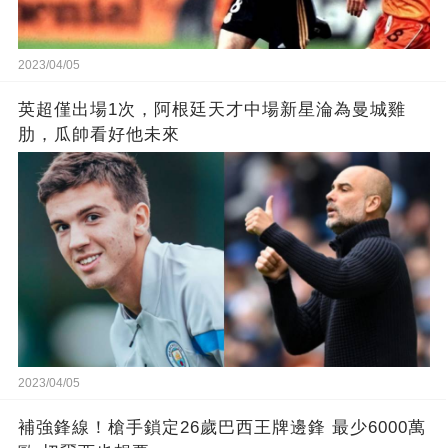
2023/04/05
英超僅出場1次，阿根廷天才中場新星淪為曼城雞
肋，瓜帥看好他未來
2023/04/05
補強鋒線！槍手鎖定26歲巴西王牌邊鋒 最少6000萬