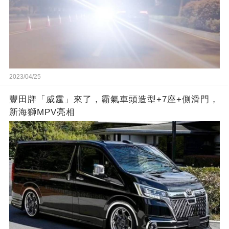
2023/04/25
豐田牌「威霆」來了，霸氣車頭造型+7座+側滑門，
新海獅MPV亮相