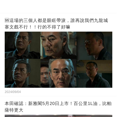
🆘這場的三個人都是眼眶帶淚，誰再說我們九龍城
寨文戲不行！！行的不得了好嘛
2024/09/04
本田確認：新雅閣5月20日上市！百公里1L油，比帕
薩特更大