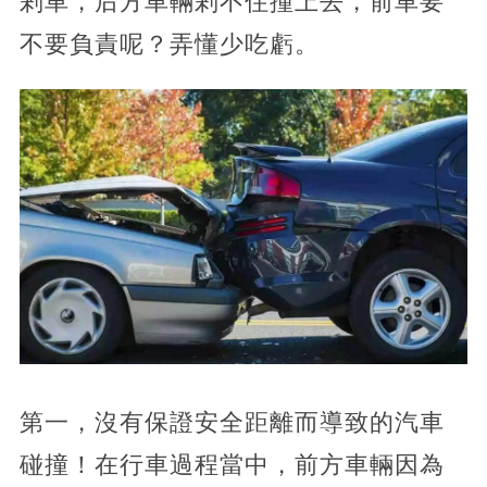
剎車，后方車輛剎不住撞上去，前車要
不要負責呢？弄懂少吃虧。
第一，沒有保證安全距離而導致的汽車
碰撞！在行車過程當中，前方車輛因為