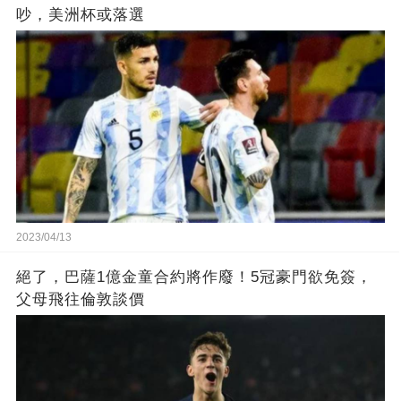
吵，美洲杯或落選
2023/04/13
絕了，巴薩1億金童合約將作廢！5冠豪門欲免簽，
父母飛往倫敦談價