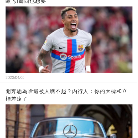
歐 切爾西也想要
2023/04/05
開奔馳為啥還被人瞧不起？內行人：你的大標和立
標差遠了