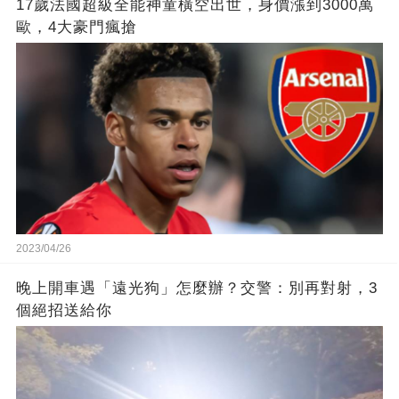
17歲法國超級全能神童橫空出世，身價漲到3000萬
歐，4大豪門瘋搶
2023/04/26
晚上開車遇「遠光狗」怎麼辦？交警：別再對射，3
個絕招送給你