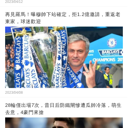
2023/04/12
再見羅馬！曝穆帥下站確定，拒1.2億邀請，重返老
東家，球迷歡迎
2023/04/08
28輪僅出場7次，昔日后防鐵閘慘遭瓜帥冷落，萌生
去意，4豪門來搶