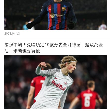
2023/04/13
補強中場！曼聯鎖定19歲丹麥全能神童，超級萬金
油，米蘭也要買他