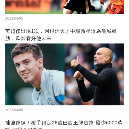
2023/04/05
英超僅出場1次，阿根廷天才中場新星淪為曼城雞
肋，瓜帥看好他未來
2023/04/05
補強鋒線！槍手鎖定26歲巴西王牌邊鋒 最少6000萬