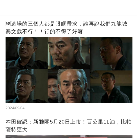
🆘這場的三個人都是眼眶帶淚，誰再說我們九龍城
寨文戲不行！！行的不得了好嘛
2024/09/04
本田確認：新雅閣5月20日上市！百公里1L油，比帕
薩特更大