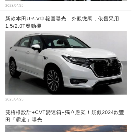
2023/04/25
新款本田UR-V申報圖曝光，外觀微調，依舊采用
1.5/2.0T發動機
2023/04/25
雙格柵設計+CVT變速箱+獨立懸架！疑似2024款豐
田「霸道」曝光