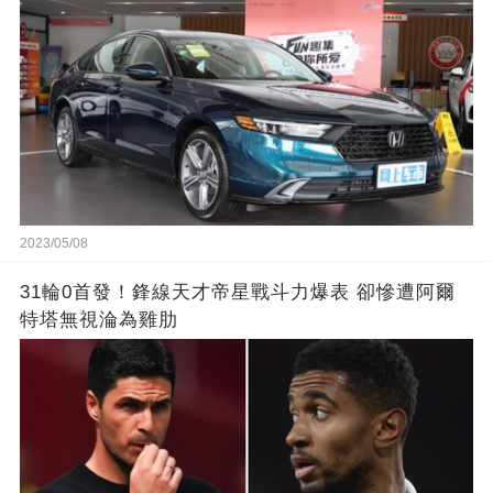
2023/05/08
31輪0首發！鋒線天才帝星戰斗力爆表 卻慘遭阿爾
特塔無視淪為雞肋