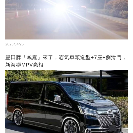
2023/04/25
豐田牌「威霆」來了，霸氣車頭造型+7座+側滑門，
新海獅MPV亮相