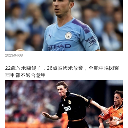
2023/04/08
22歲放米蘭鴿子，26歲被國米放棄，全能中場閃耀
西甲卻不適合意甲