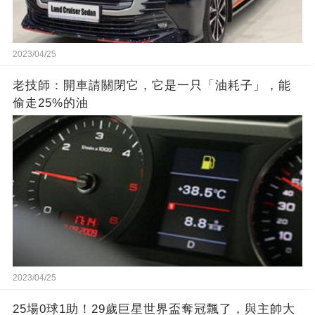
2023/04/25
老技師：開車請關閉它，它是一只「油耗子」，能
偷走25%的油
2023/04/25
25場0球1助！29歲巨星世界盃奪冠飄了，與主帥大