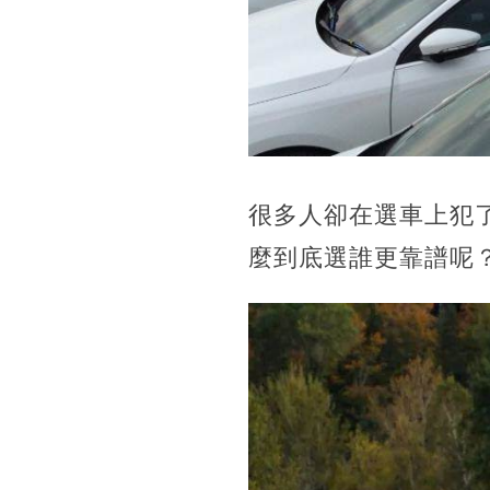
很多人卻在選車上犯
麼到底選誰更靠譜呢