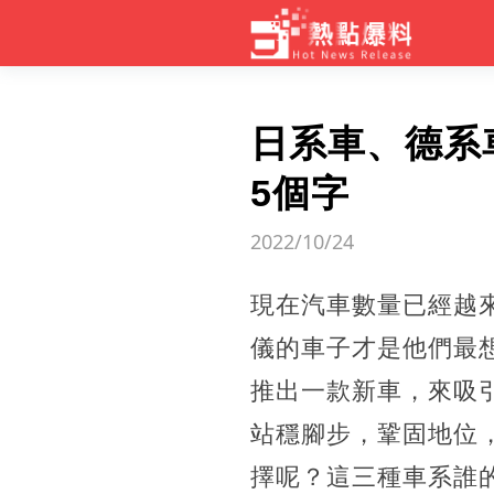
日系車、德系
5個字
2022/10/24
現在汽車數量已經越
儀的車子才是他們最
推出一款新車，來吸
站穩腳步，鞏固地位
擇呢？這三種車系誰