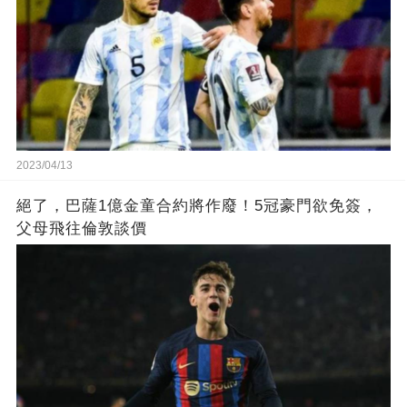
2023/04/13
絕了，巴薩1億金童合約將作廢！5冠豪門欲免簽，
父母飛往倫敦談價