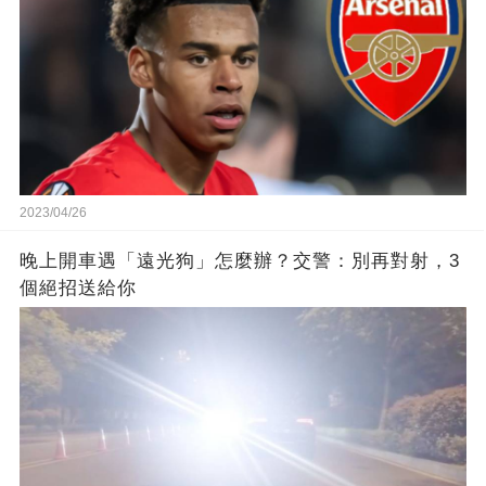
2023/04/26
晚上開車遇「遠光狗」怎麼辦？交警：別再對射，3
個絕招送給你