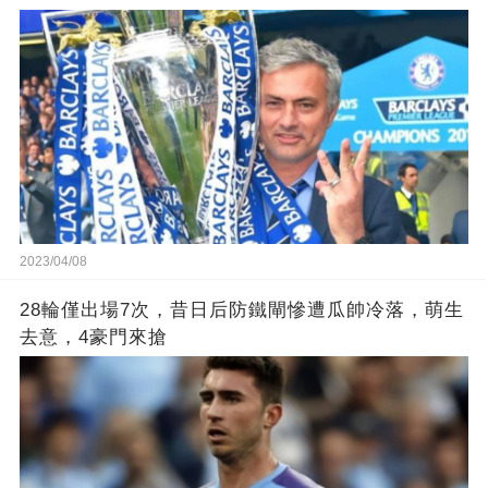
2023/04/08
28輪僅出場7次，昔日后防鐵閘慘遭瓜帥冷落，萌生
去意，4豪門來搶