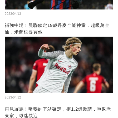
2023/04/13
補強中場！曼聯鎖定19歲丹麥全能神童，超級萬金
油，米蘭也要買他
2023/04/12
再見羅馬！曝穆帥下站確定，拒1.2億邀請，重返老
東家，球迷歡迎