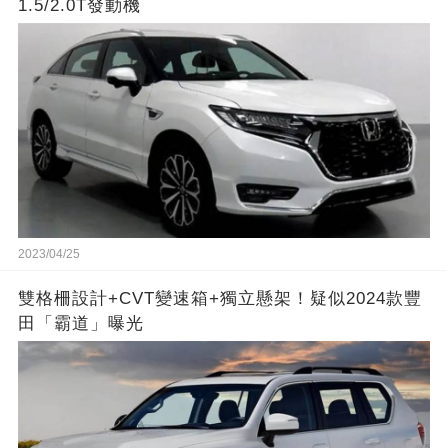
1.5/2.0T發動機
2023/04/25
雙格柵設計+CVT變速箱+獨立懸架！疑似2024款豐
田「霸道」曝光