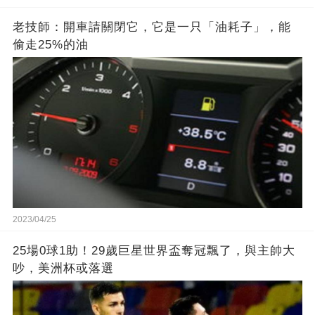
老技師：開車請關閉它，它是一只「油耗子」，能
偷走25%的油
2023/04/25
25場0球1助！29歲巨星世界盃奪冠飄了，與主帥大
吵，美洲杯或落選