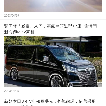
2023/04/25
豐田牌「威霆」來了，霸氣車頭造型+7座+側滑門，
新海獅MPV亮相
2023/04/25
新款本田UR-V申報圖曝光，外觀微調，依舊采用