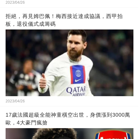
2023/04/26
拒絕，再見姆巴佩！梅西接近達成協議，西甲拍
板，退役儀式成籌碼
2023/04/26
17歲法國超級全能神童橫空出世，身價漲到3000萬
歐，4大豪門瘋搶