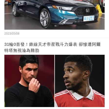
2023/05/08
31輪0首發！鋒線天才帝星戰斗力爆表 卻慘遭阿爾
特塔無視淪為雞肋