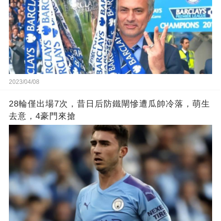
2023/04/08
28輪僅出場7次，昔日后防鐵閘慘遭瓜帥冷落，萌生
去意，4豪門來搶