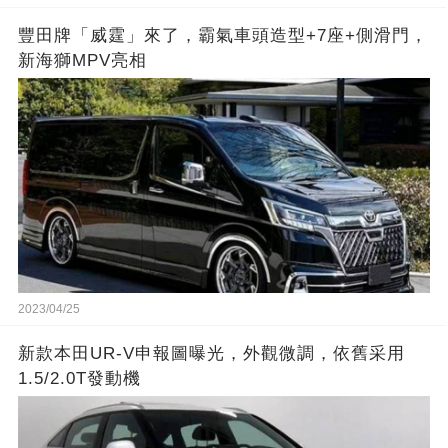
豐田牌「威霆」來了，霸氣車頭造型+7座+側滑門，
新海獅MPV亮相
2023/04/25
新款本田UR-V申報圖曝光，外觀微調，依舊采用
1.5/2.0T發動機