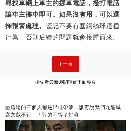
尋找車輛上車主的挪車電話，撥打電話
讓車主挪車即可。如果沒有用，可以選
擇報警處理。
謹記不要有塞鋼絲球這種
行為，否則后續的問題就會接踵而來。
下一頁
搶先看最新趣聞請贊下面專頁
🆘這場的三個人都是眼眶帶淚，誰再說我們九龍城
寨文戲不行！！行的不得了好嘛