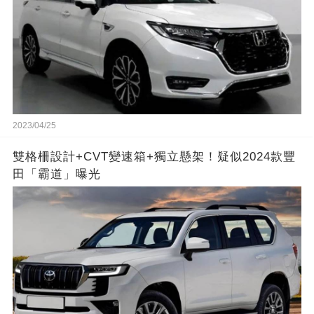
2023/04/25
雙格柵設計+CVT變速箱+獨立懸架！疑似2024款豐
田「霸道」曝光