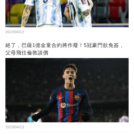
2023/04/13
絕了，巴薩1億金童合約將作廢！5冠豪門欲免簽，
父母飛往倫敦談價
2023/04/13