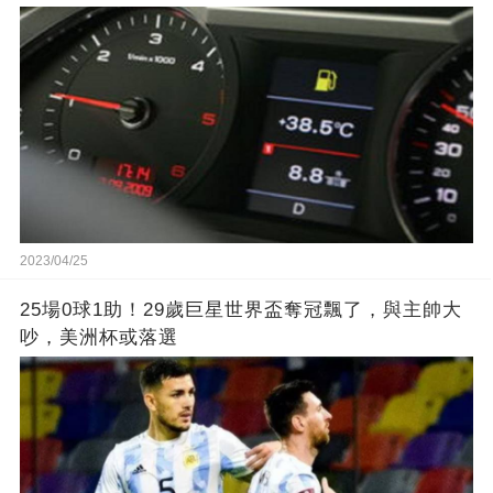
2023/04/25
25場0球1助！29歲巨星世界盃奪冠飄了，與主帥大
吵，美洲杯或落選