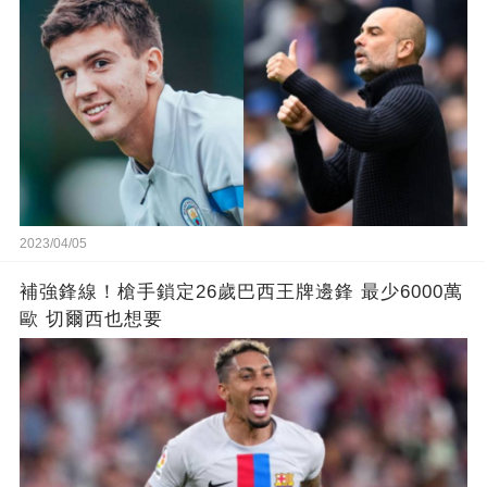
2023/04/05
補強鋒線！槍手鎖定26歲巴西王牌邊鋒 最少6000萬
歐 切爾西也想要