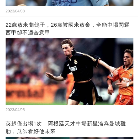
2023/04/08
22歲放米蘭鴿子，26歲被國米放棄，全能中場閃耀
西甲卻不適合意甲
2023/04/05
英超僅出場1次，阿根廷天才中場新星淪為曼城雞
肋，瓜帥看好他未來