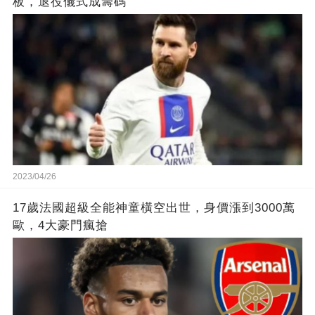
板，退役儀式成籌碼
2023/04/26
17歲法國超級全能神童橫空出世，身價漲到3000萬
歐，4大豪門瘋搶