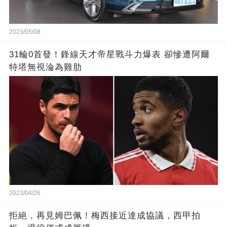
2023/05/08
31輪0首發！鋒線天才帝星戰斗力爆表 卻慘遭阿爾
特塔無視淪為雞肋
2023/04/26
拒絕，再見姆巴佩！梅西接近達成協議，西甲拍