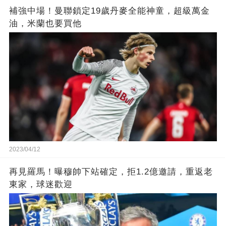
補強中場！曼聯鎖定19歲丹麥全能神童，超級萬金
油，米蘭也要買他
2023/04/12
再見羅馬！曝穆帥下站確定，拒1.2億邀請，重返老
東家，球迷歡迎