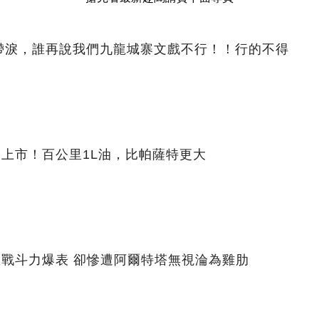
眶帶淚，誰再說我們九龍城寨文戲不行！！行的不得
日上市！百公里1L油，比帕薩特更大
星戰斗力爆表 卻慘遭阿爾特塔無視淪為雞肋