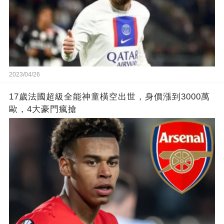
2023/04/26
17歲法國超級全能神童橫空出世，身價漲到3000萬
歐，4大豪門瘋搶