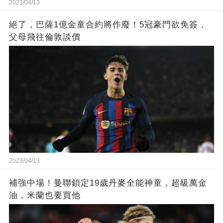
2023/04/13
絕了，巴薩1億金童合約將作廢！5冠豪門欲免簽，
父母飛往倫敦談價
2023/04/13
補強中場！曼聯鎖定19歲丹麥全能神童，超級萬金
油，米蘭也要買他