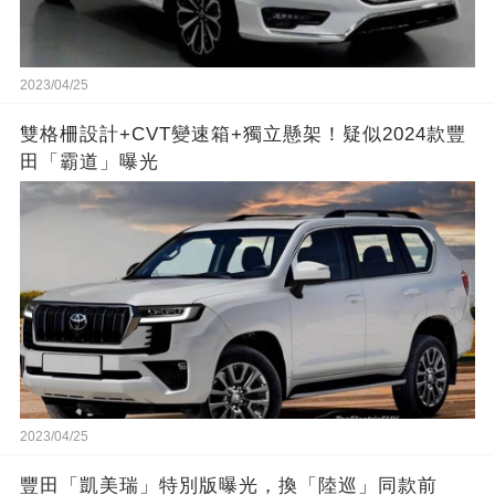
2023/04/25
雙格柵設計+CVT變速箱+獨立懸架！疑似2024款豐
田「霸道」曝光
2023/04/25
豐田「凱美瑞」特別版曝光，換「陸巡」同款前