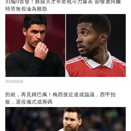
31輪0首發！鋒線天才帝星戰斗力爆表 卻慘遭阿爾
特塔無視淪為雞肋
2023/04/26
拒絕，再見姆巴佩！梅西接近達成協議，西甲拍
板，退役儀式成籌碼