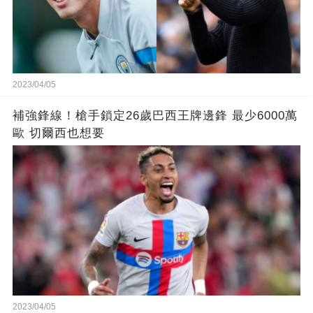
2023/04/05
補強鋒線！槍手鎖定26歲巴西王牌邊鋒 最少6000萬
歐 切爾西也想要
2023/04/05