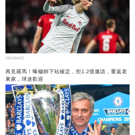
2023/04/12
再見羅馬！曝穆帥下站確定，拒1.2億邀請，重返老
東家，球迷歡迎