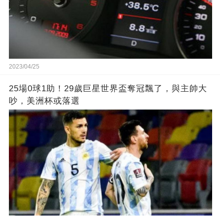
2023/04/25
25場0球1助！29歲巨星世界盃奪冠飄了，與主帥大
吵，美洲杯或落選