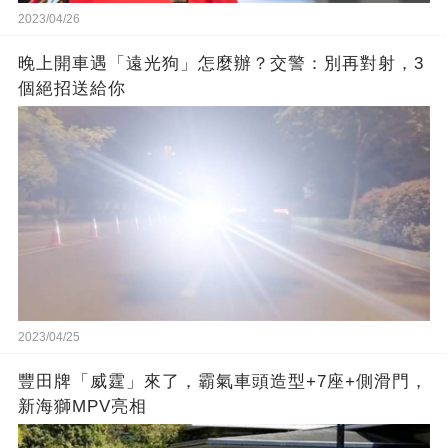
2023/04/26
晚上開車遇「遠光狗」怎麼辦？交警：別再對射，3
個絕招送給你
2023/04/25
豐田牌「威霆」來了，霸氣車頭造型+7座+側滑門，
新海獅MPV亮相