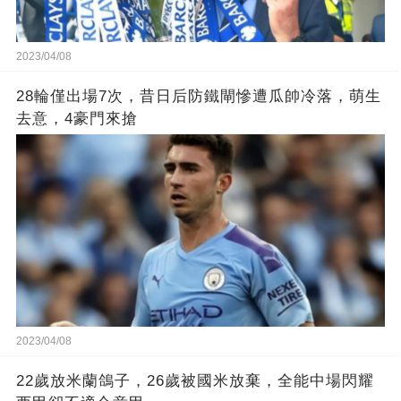
2023/04/08
28輪僅出場7次，昔日后防鐵閘慘遭瓜帥冷落，萌生
去意，4豪門來搶
2023/04/08
22歲放米蘭鴿子，26歲被國米放棄，全能中場閃耀