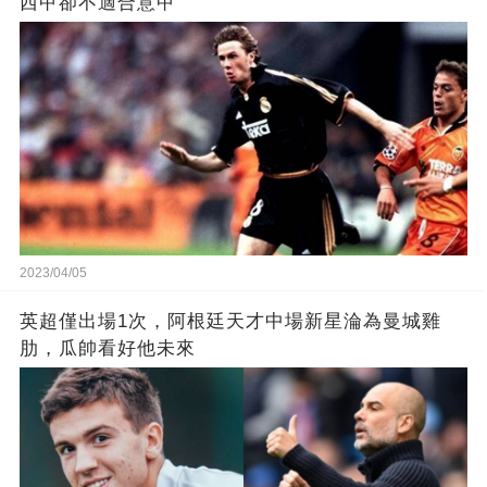
西甲卻不適合意甲
2023/04/05
英超僅出場1次，阿根廷天才中場新星淪為曼城雞
肋，瓜帥看好他未來