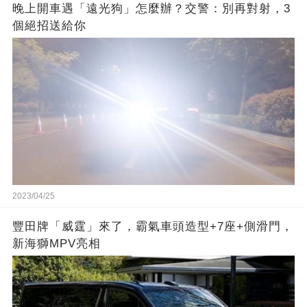
晚上開車遇「遠光狗」怎麼辦？交警：別再對射，3
個絕招送給你
2023/04/25
豐田牌「威霆」來了，霸氣車頭造型+7座+側滑門，
新海獅MPV亮相