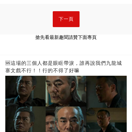
下一頁
搶先看最新趣聞請贊下面專頁
🆘這場的三個人都是眼眶帶淚，誰再說我們九龍城
寨文戲不行！！行的不得了好嘛