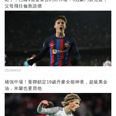
父母飛往倫敦談價
2023/04/13
補強中場！曼聯鎖定19歲丹麥全能神童，超級萬金
油，米蘭也要買他