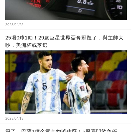
2023/04/25
25場0球1助！29歲巨星世界盃奪冠飄了，與主帥大
吵，美洲杯或落選
2023/04/13
絕了，巴薩1億金童合約將作廢！5冠豪門欲免簽，