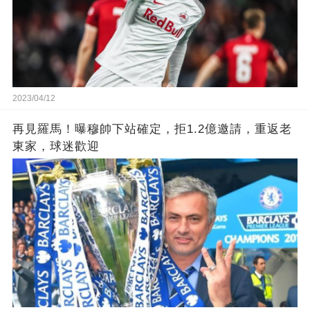
2023/04/12
再見羅馬！曝穆帥下站確定，拒1.2億邀請，重返老
東家，球迷歡迎