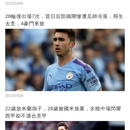
2023/04/08
28輪僅出場7次，昔日后防鐵閘慘遭瓜帥冷落，萌生
去意，4豪門來搶
2023/04/08
22歲放米蘭鴿子，26歲被國米放棄，全能中場閃耀
西甲卻不適合意甲