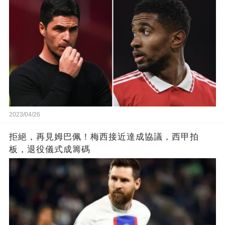
2023/04/26
拒絕，再見姆巴佩！梅西接近達成協議，西甲拍
板，退役儀式成籌碼