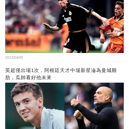
2023/04/05
英超僅出場1次，阿根廷天才中場新星淪為曼城雞
肋，瓜帥看好他未來