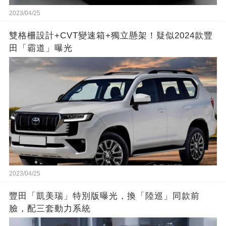
2023/04/25
雙格柵設計+CVT變速箱+獨立懸架！疑似2024款豐
田「霸道」曝光
2023/04/25
豐田「凱美瑞」特別版曝光，換「陸巡」同款前
臉，配三套動力系統