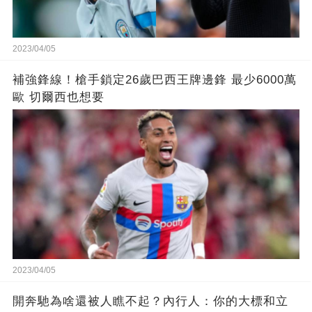
2023/04/05
補強鋒線！槍手鎖定26歲巴西王牌邊鋒 最少6000萬
歐 切爾西也想要
2023/04/05
開奔馳為啥還被人瞧不起？內行人：你的大標和立