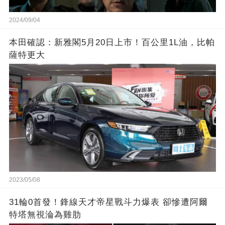
2024/09/04
本田確認：新雅閣5月20日上市！百公里1L油，比帕
薩特更大
2023/05/08
31輪0首發！鋒線天才帝星戰斗力爆表 卻慘遭阿爾
特塔無視淪為雞肋