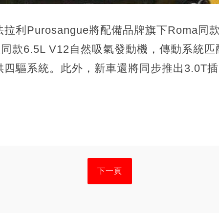
利Purosangue將配備品牌旗下Roma同款3
同款6.5L V12自然吸氣發動機，傳動系統
四驅系統。此外，新車還將同步推出3.0T
下一頁