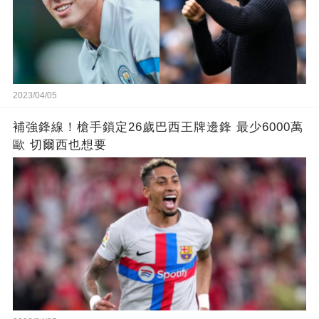
2023/04/05
補強鋒線！槍手鎖定26歲巴西王牌邊鋒 最少6000萬
歐 切爾西也想要