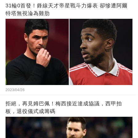
31輪0首發！鋒線天才帝星戰斗力爆表 卻慘遭阿爾
特塔無視淪為雞肋
2023/04/26
拒絕，再見姆巴佩！梅西接近達成協議，西甲拍
板，退役儀式成籌碼