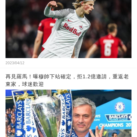
2023/04/12
再見羅馬！曝穆帥下站確定，拒1.2億邀請，重返老
東家，球迷歡迎