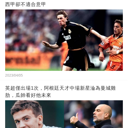
西甲卻不適合意甲
2023/04/05
英超僅出場1次，阿根廷天才中場新星淪為曼城雞
肋，瓜帥看好他未來