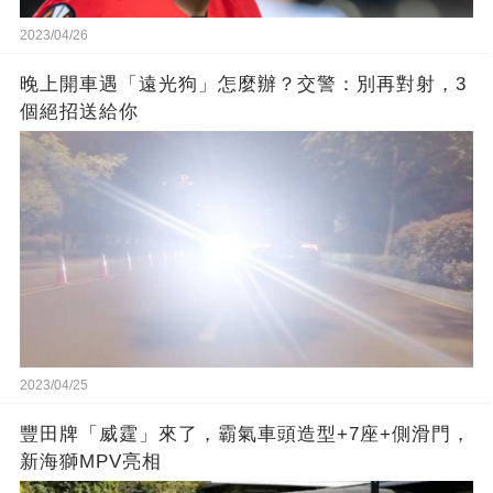
2023/04/26
晚上開車遇「遠光狗」怎麼辦？交警：別再對射，3
個絕招送給你
2023/04/25
豐田牌「威霆」來了，霸氣車頭造型+7座+側滑門，
新海獅MPV亮相