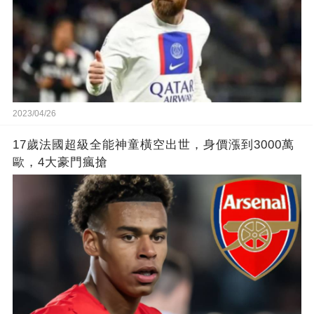
2023/04/26
17歲法國超級全能神童橫空出世，身價漲到3000萬
歐，4大豪門瘋搶