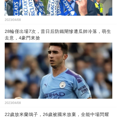
2023/04/08
28輪僅出場7次，昔日后防鐵閘慘遭瓜帥冷落，萌生
去意，4豪門來搶
2023/04/08
22歲放米蘭鴿子，26歲被國米放棄，全能中場閃耀