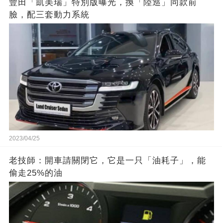
豐田「凱美瑞」特別版曝光，換「陸巡」同款前
臉，配三套動力系統
2023/04/25
老技師：開車請關閉它，它是一只「油耗子」，能
偷走25%的油