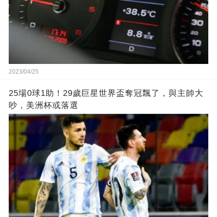
2023/04/25
25場0球1助！29歲巨星世界盃奪冠飄了，與主帥大
吵，美洲杯或落選