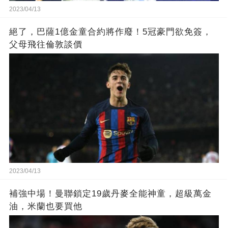
2023/04/13
絕了，巴薩1億金童合約將作廢！5冠豪門欲免簽，
父母飛往倫敦談價
2023/04/13
補強中場！曼聯鎖定19歲丹麥全能神童，超級萬金
油，米蘭也要買他