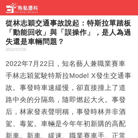
從林志穎交通事故說起：特斯拉單踏板
「動能回收」與「誤操作」，是人為過
失還是車輛問題？
2022/07/29
2022年7月22日，知名藝人兼職業賽車
手林志穎駕駛特斯拉Model X發生交通事
故。事發時車速緩慢，卻直接撞上了道
路中央的分隔島，隨即燃起大火。事發
后，林家發表聲明稱，事發時林并非酒
駕、毒駕。車輛是今年年初新購的高配
新車。新車、緩速、職業賽車手、正常